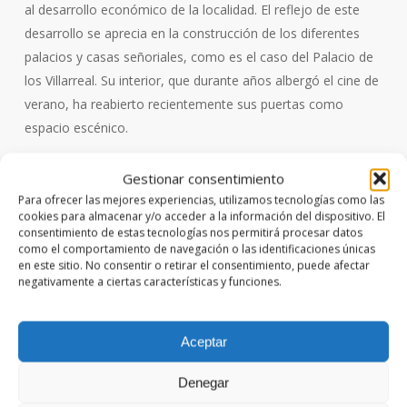
al desarrollo económico de la localidad. El reflejo de este
desarrollo se aprecia en la construcción de los diferentes
palacios y casas señoriales, como es el caso del Palacio de
los Villarreal. Su interior, que durante años albergó el cine de
verano, ha reabierto recientemente sus puertas como
espacio escénico.
Fue en 2018 con el estreno absoluto de
Fray Luis de León
,
Gestionar consentimiento
una selección de textos dirigidos e interpretados por Emilio
Para ofrecer las mejores experiencias, utilizamos tecnologías como las
cookies para almacenar y/o acceder a la información del dispositivo. El
Gutiérrez Caba. Teatro, música y danza dejan ver lo mejor
consentimiento de estas tecnologías nos permitirá procesar datos
de nuestro Siglo de Oro, todas las noches del mes de julio,
como el comportamiento de navegación o las identificaciones únicas
en este sitio. No consentir o retirar el consentimiento, puede afectar
bajo el paraguas de las estrellas.
negativamente a ciertas características y funciones.
Aceptar
Denegar