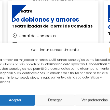
Teatro
De doblones y amores
Teatralizadas del Corral de Comedias
Corral de Comedias
21 julio 22.45h
Gestionar consentimiento
a ofrecer las mejores experiencias, utilizamos tecnologías como las cooki
a almacenar y/o acceder a la información del dispositivo. El consentimien
 estas tecnologías nos permitirá procesar datos como el comportamiento
egación o las identificaciones únicas en este sitio. No consentir o retirar el
sentimiento, puede afectar negativamente a ciertas características y
ciones.
Encuentro
De Cervantes a la pantalla
Aceptar
Denegar
Ver preferencias
Corral de Comedias