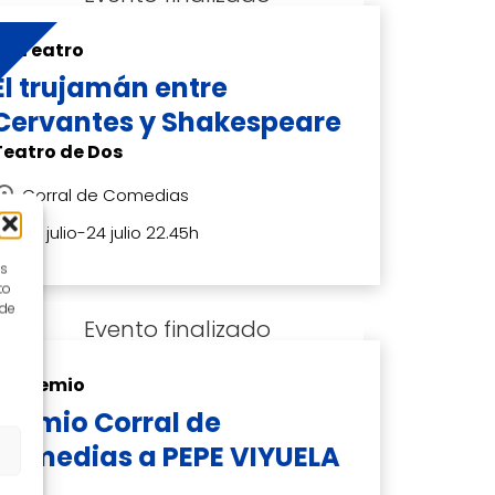
Teatro
El trujamán entre
Cervantes y Shakespeare
Teatro de Dos
Corral de Comedias
23 julio-24 julio 22.45h
es
to
 de
Premio
Premio Corral de
Comedias a PEPE VIYUELA