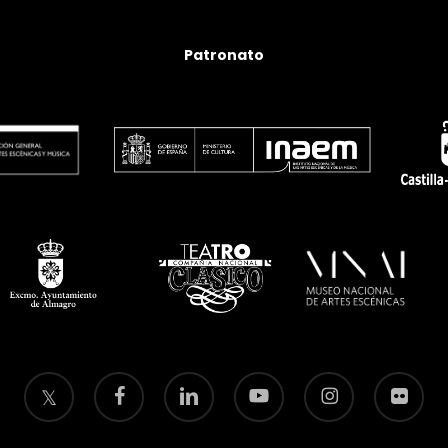
Patronato
twitter
facebook
linkedin
youtube
instagram
flickr