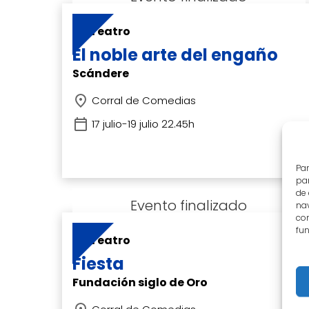
Teatro
El noble arte del engaño
Scándere
Corral de Comedias
17 julio-19 julio 22.45h
Par
par
de
nav
con
fun
Teatro
Fiesta
Fundación siglo de Oro