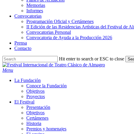
Memorias
Informes
Convocatorias
Programación Oficial y Certámenes
II Edición de las Residencias Artísticas del Festival de 
Convocatorias Personal
Convocatoria de Ayuda a la Producción 2026
Prensa
Contacto
Hit enter to search or ESC to close
Sea
Close
Search
search
Menu
La Fundación
Conoce la Fundación
Objetivos
Proyectos
El Festival
Presentación
Objetivos
Certámenes
Historia
Premios y homenajes