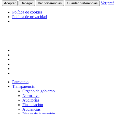
Ver pref
Aceptar
Denegar
Ver preferencias
Guardar preferencias
Política de cookies
Política de privacidad
Skip
to
main
content
twitter
facebook
linkedin
youtube
instagram
flickr
Patrocinio
Transparencia
Órgano de gobierno
Normativa
Auditorías
Financiación
Audiencias
Planes de Actuación