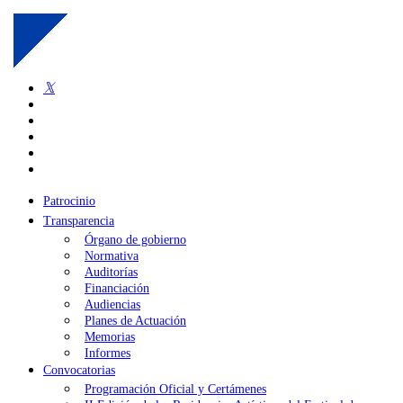
Skip
to
main
content
twitter
facebook
linkedin
youtube
instagram
flickr
Patrocinio
Transparencia
Órgano de gobierno
Normativa
Auditorías
Financiación
Audiencias
Planes de Actuación
Memorias
Informes
Convocatorias
Programación Oficial y Certámenes