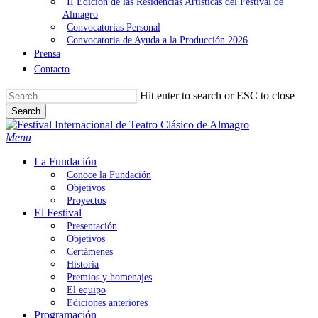
II Edición de las Residencias Artísticas del Festival de
Almagro
Convocatorias Personal
Convocatoria de Ayuda a la Producción 2026
Prensa
Contacto
Hit enter to search or ESC to close
Search
Close
Search
search
Menu
La Fundación
Conoce la Fundación
Objetivos
Proyectos
El Festival
Presentación
Objetivos
Certámenes
Historia
Premios y homenajes
El equipo
Ediciones anteriores
Programación