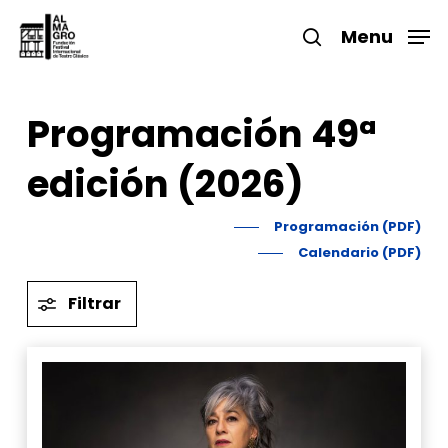
Skip
to
Menu
search
main
Close
content
Menu
Programación 49ª
edición (2026)
Programación (PDF)
Calendario (PDF)
Filtrar