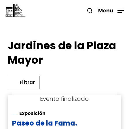
Skip
to
Menu
search
main
Close
content
Menu
Jardines de la Plaza
Mayor
Filtrar
Exposición
Paseo de la Fama.