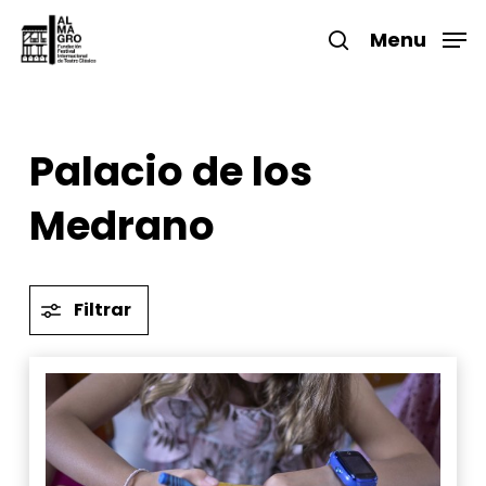
Skip
to
Menu
search
main
Close
content
Menu
Palacio de los
Medrano
Filtrar