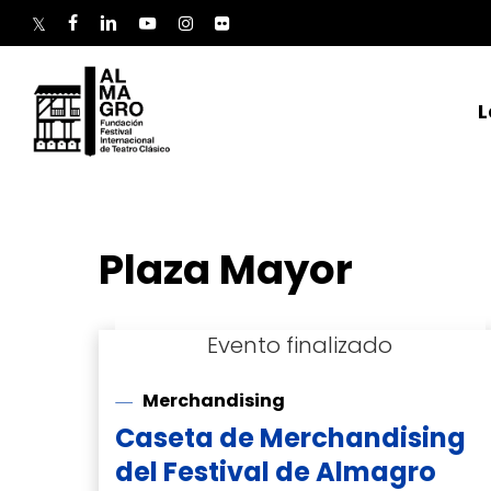
Skip
to
twitter
facebook
linkedin
youtube
instagram
flickr
main
content
L
Plaza Mayor
Merchandising
Caseta de Merchandising
del Festival de Almagro