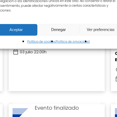
egación o las identificaciones únicas en este sitio. No consentir o retirar el
sentimiento, puede afectar negativamente a ciertas características y
ciones.
Circo
Volatines
Aceptar
Denegar
Ver preferencias
Bambolea Producciones
L
Política de cookies
Política de privacidad
Plaza Mayor
03 julio 22.00h