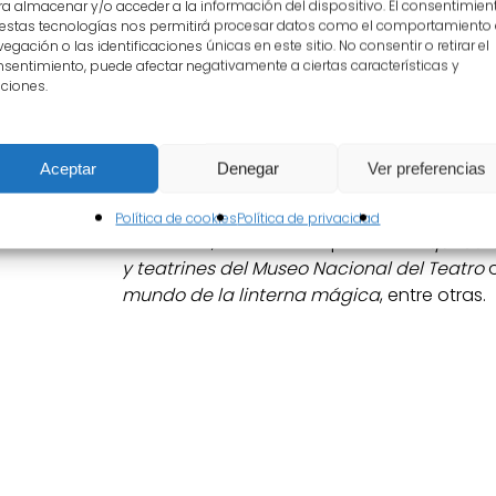
los retablos, esculturas y lienzos, crean e
a almacenar y/o acceder a la información del dispositivo. El consentimien
 estas tecnologías nos permitirá procesar datos como el comportamiento
de gran sensualidad, un bello conjunto pol
egación o las identificaciones únicas en este sitio. No consentir o retirar el
en el que la escenografía envolvía y educ
sentimiento, puede afectar negativamente a ciertas características y
ciones.
Hoy en día, su utilización como espacio expo
que podamos redescubrir uno de los edifi
español a la vez que disfrutamos de magní
Aceptar
Denegar
Ver preferencias
como
Escenificando a Cervantes
, organiz
con motivo de la celebración de los cuatr
Política de cookies
Política de privacidad
Cervantes, o como la exposición
Arquitect
y teatrines del Museo Nacional del Teatro
o
mundo de la linterna mágica
, entre otras.