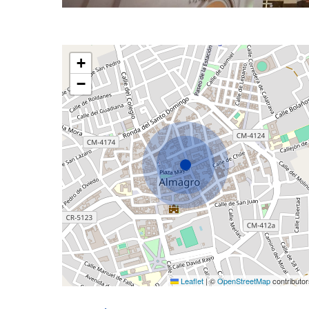
+
−
Leaflet
|
©
OpenStreetMap
contributor