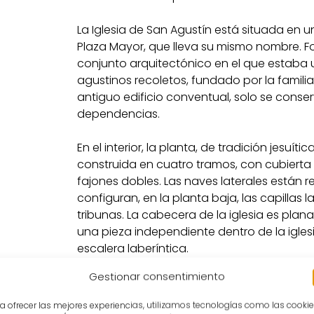
La Iglesia de San Agustín está situada en 
Plaza Mayor, que lleva su mismo nombre. 
conjunto arquitectónico en el que estaba 
agustinos recoletos, fundado por la famili
antiguo edificio conventual, solo se conser
dependencias.
En el interior, la planta, de tradición jesuí
construida en cuatro tramos, con cubiert
fajones dobles. Las naves laterales están r
configuran, en la planta baja, las capillas la
tribunas. La cabecera de la iglesia es pl
una pieza independiente dentro de la igles
escalera laberíntica.
Gestionar consentimiento
Uno de los elementos más importantes de la
mural, de frescos al temple que la cubren 
a ofrecer las mejores experiencias, utilizamos tecnologías como las cooki