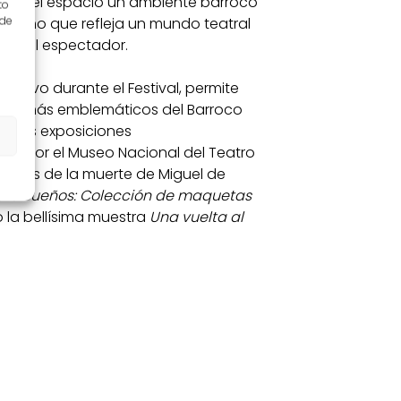
n todo el espacio un ambiente barroco
to
 de
icromo que refleja un mundo teatral
aba al espectador.
sitivo durante el Festival, permite
cios más emblemáticos del Barroco
ficas exposiciones
ada por el Museo Nacional del Teatro
o años de la muerte de Miguel de
ura sueños: Colección de maquetas
 la bellísima muestra
Una vuelta al