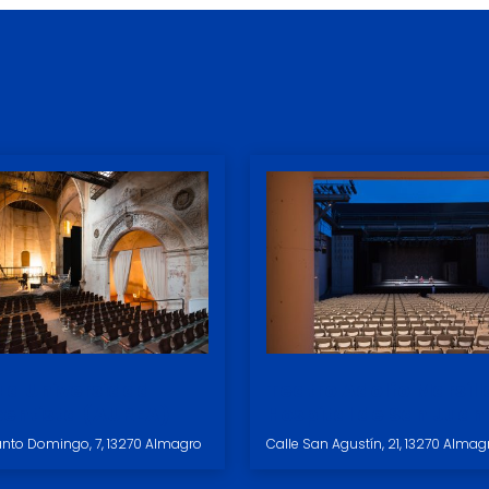
ua Universidad
Teatro Adolfo Marsill
entista (AUREA)
Hospital de San Juan
nto Domingo, 7, 13270 Almagro
Calle San Agustín, 21, 13270 Almag