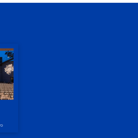
ach.
ro