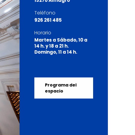
13270 Almagro
Teléfono
926 261 485
Horario
Martes a Sábado, 10 a
14 h. y 18 a 21 h.
Domingo, 11 a 14 h.
Programa del
espacio