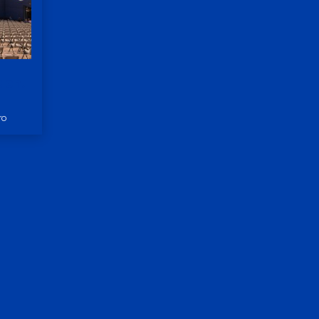
ach.
ro