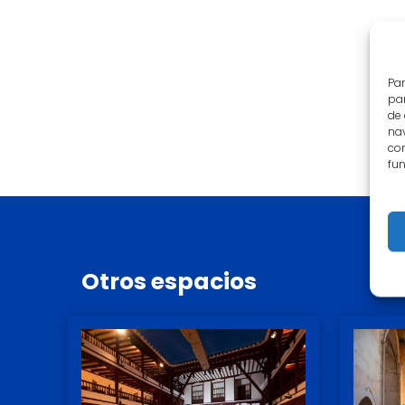
Par
par
de
nav
con
fun
Otros
espacios