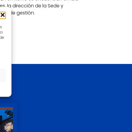
s, la dirección de la Sede y
s y de gestión.
es
to
 de