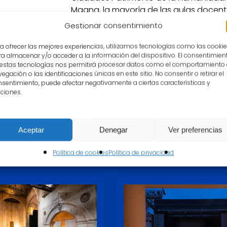
Magna, la mayoría de las aulas docente
diferentes dependencias administrativa
Gestionar consentimiento
a ofrecer las mejores experiencias, utilizamos tecnologías como las cooki
a almacenar y/o acceder a la información del dispositivo. El consentimien
 estas tecnologías nos permitirá procesar datos como el comportamiento
egación o las identificaciones únicas en este sitio. No consentir o retirar el
sentimiento, puede afectar negativamente a ciertas características y
ciones.
Aceptar
Denegar
Ver preferencias
Política de cookies
Política de privacidad