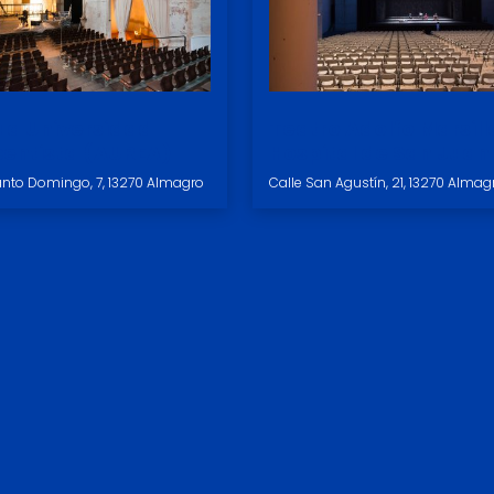
ua Universidad
Teatro Adolfo Marsill
entista (AUREA)
Hospital de San Juan
nto Domingo, 7, 13270 Almagro
Calle San Agustín, 21, 13270 Almag