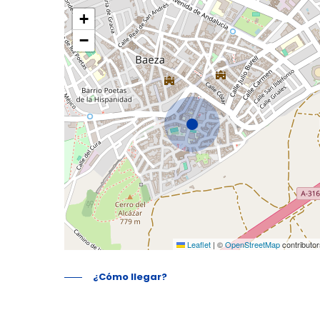
+
−
Leaflet
|
©
OpenStreetMap
contributor
¿Cómo llegar?