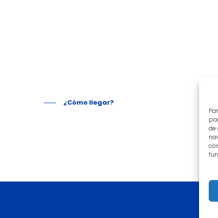
¿Cómo llegar?
Par
par
de
nav
con
fun