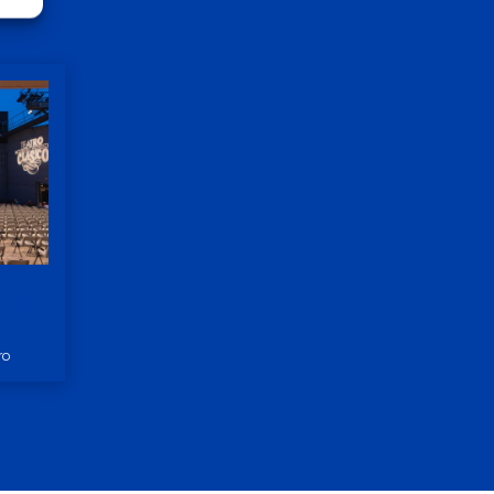
ach.
ro