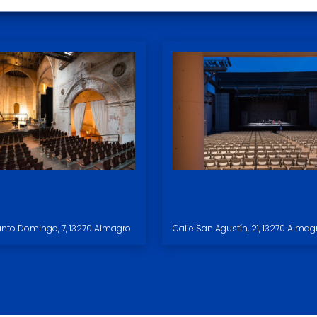
ua Universidad
Teatro Adolfo Marsill
entista (AUREA)
Hospital de San Juan
nto Domingo, 7, 13270 Almagro
Calle San Agustín, 21, 13270 Almag