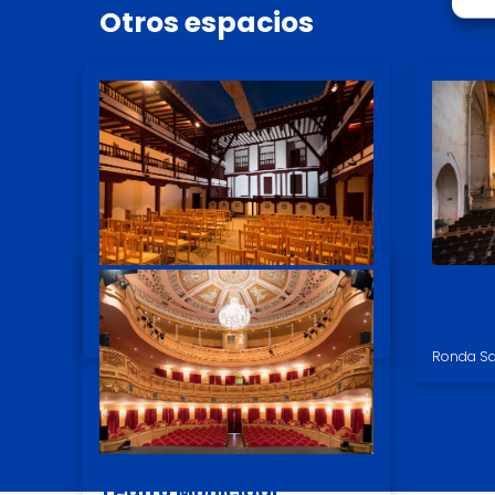
Otros
espacios
Corral de Comedias
Antig
Renac
Plaza Mayor, 18, 13270 Almagro
Ronda Sa
Teatro Municipal