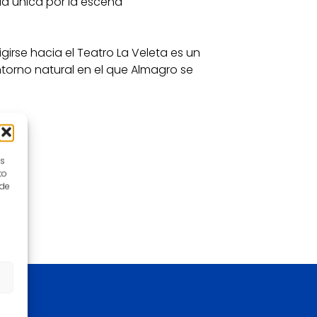
a única por la escena
girse hacia el Teatro La Veleta es un
ntorno natural en el que Almagro se
es
to
 de