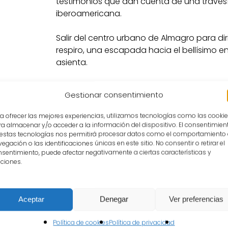
testimonios que dan cuenta de una travesí
iberoamericana.
Salir del centro urbano de Almagro para diri
respiro, una escapada hacia el bellísimo e
asienta.
Gestionar consentimiento
a ofrecer las mejores experiencias, utilizamos tecnologías como las cooki
a almacenar y/o acceder a la información del dispositivo. El consentimien
 estas tecnologías nos permitirá procesar datos como el comportamiento
egación o las identificaciones únicas en este sitio. No consentir o retirar el
sentimiento, puede afectar negativamente a ciertas características y
ciones.
Aceptar
Denegar
Ver preferencias
Política de cookies
Política de privacidad