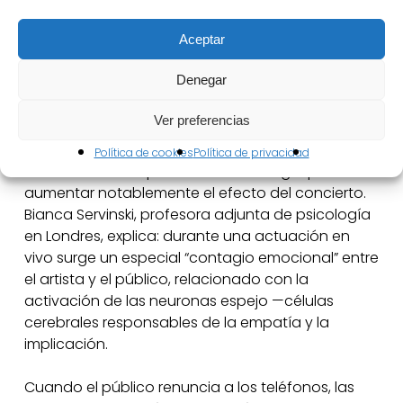
su audiencia leal si la experiencia resulta
Aceptar
demasiado incómoda para los espectadores.
Denegar
Efectos psicológicos de la prohibición de
teléfonos
Ver preferencias
Los psicólogos, sin embargo, consideran que la
Política de cookies
Política de privacidad
desconexión temporal de la tecnología puede
aumentar notablemente el efecto del concierto.
Bianca Servinski, profesora adjunta de psicología
en Londres, explica: durante una actuación en
vivo surge un especial “contagio emocional” entre
el artista y el público, relacionado con la
activación de las neuronas espejo —células
cerebrales responsables de la empatía y la
implicación.
Cuando el público renuncia a los teléfonos, las