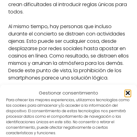
crean dificultades al introducir reglas únicas para
todos.
Al mismo tiempo, hay personas que incluso
durante el concierto se distraen con actividades
ajenas. Esto puede ser cualquier cosa, desde
desplazarse por redes sociales hasta apostar en
casinos en línea. Como resultado, se distraen ellos
mismos y arruinan la atmósfera para los demás.
Desde este punto de vista, la prohibición de los
smartphones parece una solución lógica.
Los organizadores, por su parte, tienen que
Gestionar consentimiento
enfrentarse a nuevos desafíos. La prohibición de
Para ofrecer las mejores experiencias, utilizamos tecnologías como
las cookies para almacenar y/o acceder a la información del
los smartphones requiere personal adicional,
dispositivo. El consentimiento de estas tecnologías nos permitirá
complica la logística y puede influir en la
procesar datos como el comportamiento de navegación o las
impresión general sobre la marca del artista o del
identificaciones únicas en este sitio. No consentir o retirar el
consentimiento, puede afectar negativamente a ciertas
recinto. Al planificar tales medidas, los
características y funciones.
organizadores corren el riesgo de perder parte de