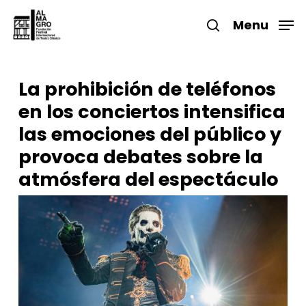
Skip
to
Menu
search
main
Close
content
Menu
La prohibición de teléfonos
en los conciertos intensifica
las emociones del público y
provoca debates sobre la
atmósfera del espectáculo