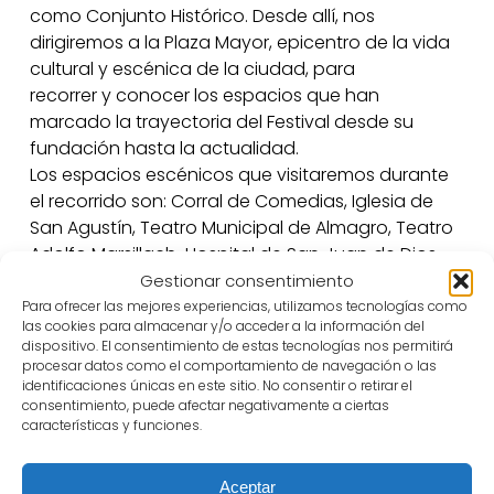
como Conjunto Histórico. Desde allí, nos
dirigiremos a la Plaza Mayor, epicentro de la vida
cultural y escénica de la ciudad, para
recorrer y conocer los espacios que han
marcado la trayectoria del Festival desde su
fundación hasta la actualidad.
Los espacios escénicos que visitaremos durante
el recorrido son: Corral de Comedias, Iglesia de
San Agustín, Teatro Municipal de Almagro, Teatro
Adolfo Marsillach-Hospital de San Juan de Dios,
Antigua Universidad Renacentista – Áurea,Palacio
Gestionar consentimiento
de los Villarreal, Museo Nacional de Artes
Para ofrecer las mejores experiencias, utilizamos tecnologías como
las cookies para almacenar y/o acceder a la información del
Escénicas (MNAE). El recorrido finaliza en el Palacio
dispositivo. El consentimiento de estas tecnologías nos permitirá
de los Condes de Valdeparaíso, sede del Festival
procesar datos como el comportamiento de navegación o las
Internacional de Teatro Clásico de Almagro,
identificaciones únicas en este sitio. No consentir o retirar el
consentimiento, puede afectar negativamente a ciertas
donde el Centro de Tecnificación Gastronómica
características y funciones.
les ofrecerá a los asistentes una cata de
diferentes vinos y productos de calidad
Aceptar
diferenciada de la provincia en colaboración con