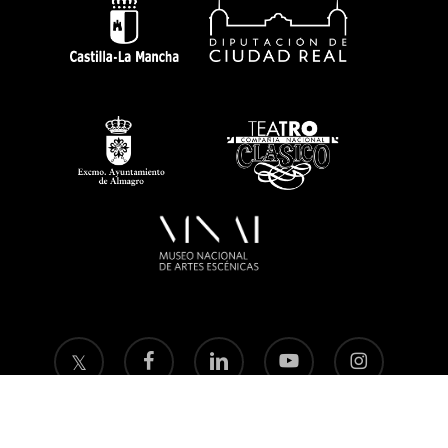
twitter
facebook
linkedin
youtube
instagram
flickr