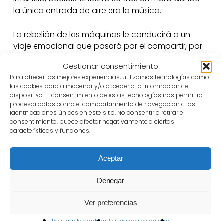
la única entrada de aire era la música.
La rebelión de las máquinas le conducirá a un
viaje emocional que pasará por el compartir, por
el jugar y por el sentirse vivo, culminando con su
Gestionar consentimiento
liberación.
Para ofrecer las mejores experiencias, utilizamos tecnologías como
las cookies para almacenar y/o acceder a la información del
KUNE TEATRE
dispositivo. El consentimiento de estas tecnologías nos permitirá
procesar datos como el comportamiento de navegación o las
identificaciones únicas en este sitio. No consentir o retirar el
consentimiento, puede afectar negativamente a ciertas
Ficha
artística-técnica
características y funciones.
Aceptar
Reparto
Claudio Levati, Cristina Aguirre
Denegar
Escenografía y vestuario
Ver preferencias
Emanuele Fiandri, Lluna Albert
Política de cookies
Política de privacidad