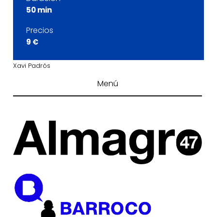
50 min
Precios
9 €
Xavi Padrós
Menú