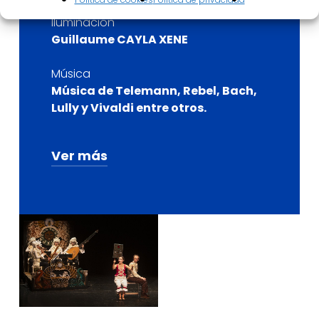
Iluminación
Guillaume CAYLA XENE
Música
Música de Telemann, Rebel, Bach,
Lully y Vivaldi entre otros.
Ver más
Producción
Kune Teatre
Músicos
Nora Hansen (fagot y flauta)
Ángela Moro (violín)
Katy Elkin (oboe y flauta)
Jon Wasserman (tiorba y