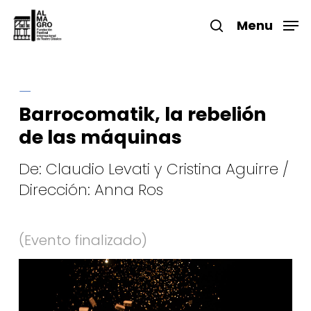
Skip
to
Menu
search
main
Close
content
Menu
Barrocomatik, la rebelión
de las máquinas
De: Claudio Levati y Cristina Aguirre /
Dirección: Anna Ros