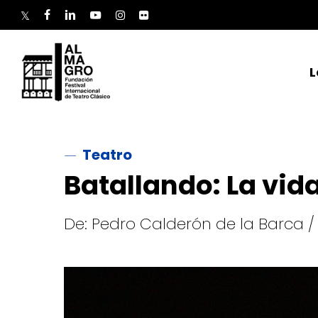
Skip
to
twitter
facebook
linkedin
youtube
instagram
flickr
main
content
L
Teatro
Batallando: La vid
De: Pedro Calderón de la Barca / 