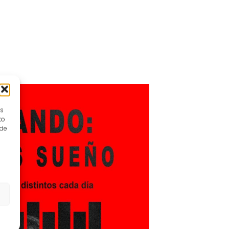
es
to
 de