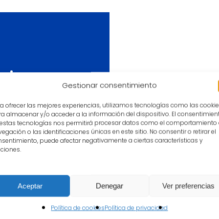
cnica
Gestionar consentimiento
a ofrecer las mejores experiencias, utilizamos tecnologías como las cooki
a almacenar y/o acceder a la información del dispositivo. El consentimien
o
 estas tecnologías nos permitirá procesar datos como el comportamiento
egación o las identificaciones únicas en este sitio. No consentir o retirar el
 Arribas,
sentimiento, puede afectar negativamente a ciertas características y
tintos
ciones.
Aceptar
Denegar
Ver preferencias
Política de cookies
Política de privacidad