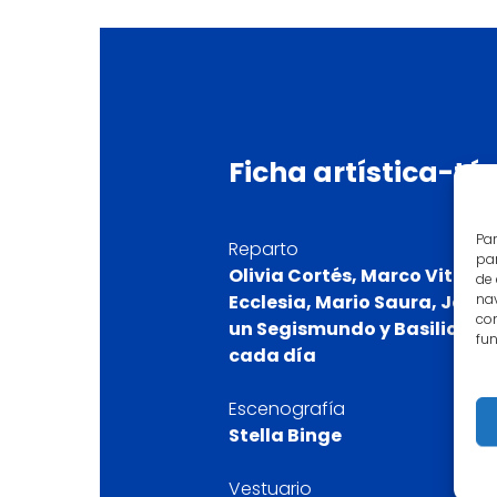
Ficha
artística-té
Par
Reparto
par
Olivia Cortés, Marco Vittori
de
nav
Ecclesia, Mario Saura, Javier
con
un Segismundo y Basilio dis
fun
cada día
Escenografía
Stella Binge
Vestuario