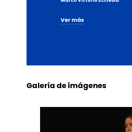
Marco Vittorio Ecclesia
Ver más
Producción
Somos Nadie Compañía
Asesoría escénica
[los números imaginarios
Galería
de
imágenes