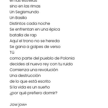
en las estrellas
sino en las rimas
Un Segismundo
Un Basilio
Distintos cada noche
Se enfrentan en una épica
batalla de rap
Aquí el trono no se hereda
Se gana a golpes de verso
Tú
como parte del pueblo de Polonia
decides al nuevo rey con tu ruido
Comienza una revolución
Una destrucción
de lo que está escrito
Si la vida es un sueño
¿por qué prefiero dormir?
Jow jow»