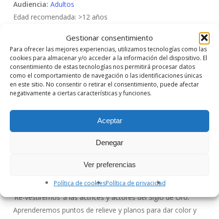
Audiencia:
Adultos
Edad recomendada: >12 años
Gestionar consentimiento
Para ofrecer las mejores experiencias, utilizamos tecnologías como las
cookies para almacenar y/o acceder a la información del dispositivo. El
consentimiento de estas tecnologías nos permitirá procesar datos
como el comportamiento de navegación o las identificaciones únicas
en este sitio. No consentir o retirar el consentimiento, puede afectar
11 JULIO
negativamente a ciertas características y funciones.
BORDADO FOTOGRÁFICO CON ABALORIOS
Bordaremos fotografías con abalorios o cuentas creando
Aceptar
nuevas texturas. Para ello, aprenderemos los puntos de
bordado tradicional que harán de hilo conductor entre las
Denegar
imágenes y los abalorios.
Ver preferencias
12 JULIO
Política de cookies
Política de privacidad
BORDADO FOTOGRÁFICO
‘Re-vestiremos’ a las actrices y actores del Siglo de Oro.
Aprenderemos puntos de relieve y planos para dar color y