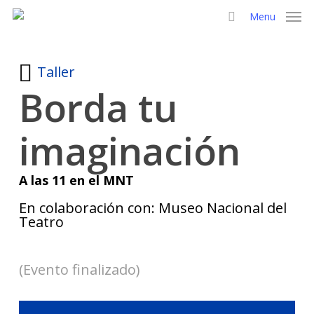
Skip
Menu
to
search
main
content
Taller
Borda tu
imaginación
A las 11 en el MNT
En colaboración con: Museo Nacional del
Teatro