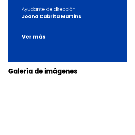
Ayudante de dirección
Joana Cabrita Martins
Ver más
Producción
Producción JAT - Janela Aberta
Teatro
Galería
de
imágenes
Producción ejecutiva
Joana Cabrita Martins
Comunicación y distribución
Distribución: Laura Spacchetti e
Joana Cabrita Martins
Diseño gráfico y fotografía