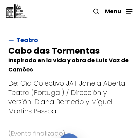
Skip
to
Menu
search
main
Close
content
Menu
Teatro
Cabo das Tormentas
Inspirado en la vida y obra de Luís Vaz de
Camôes
De: Cía Colectivo JAT Janela Aberta
Teatro (Portugal) / Dirección y
versión: Diana Bernedo y Miguel
Martins Pessoa
Play Video