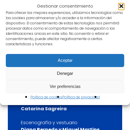
Bernedo y Miguel Martins Pessoa,
Cabo das
Gestionar consentimiento
Tormentas
es un homenaje a los olvidados, a los
Para ofrecer las mejores experiencias, utilizamos tecnologías como
poetas y a la eterna influencia de Camões,
las cookies para almacenar y/o acceder a la información del
dispositivo. El consentimiento de estas tecnologías nos permitirá
inspiración para tantos autores desde el siglo XVI.
procesar datos como el comportamiento de navegación o las
identificaciones únicas en este sitio. No consentir o retirar el
consentimiento, puede afectar negativamente a ciertas
características y funciones.
Ficha
artística-técnica
Aceptar
Reparto
Pedro Monteiro
Denegar
Miguel Martins Pessoa
Ver preferencias
Teresa Manjua
Fernando Cabral
Política de cookies
Política de privacidad
Daniela Veiga
Catarina Sagreira
Escenografía y vestuario
Diana Bernedo y Miguel Martins