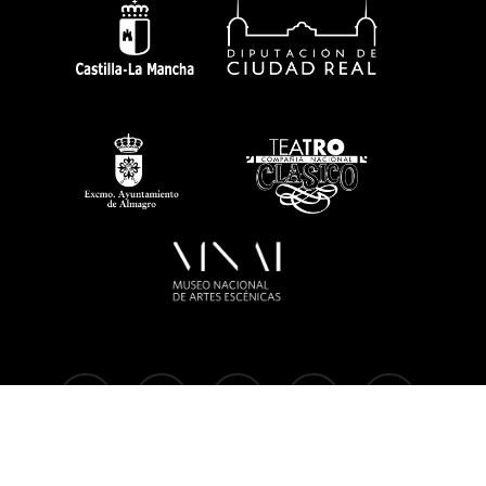
twitter
facebook
linkedin
youtube
instagram
flickr