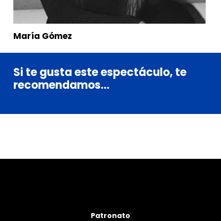
María Gómez
Si
te
gusta
este
espectáculo,
te
recomendamos...
Patronato