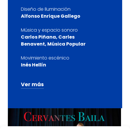
Diseño de Iluminación
Alfonso Enrique Gallego
Música y espacio sonoro
Carlos Piñana, Carles
Benavent, Música Popular
Movimiento escénico
Inés Hellín
Ver más
Ayte.de dirección
Matilde Hellín
Ayte. de dirección en las
funciones