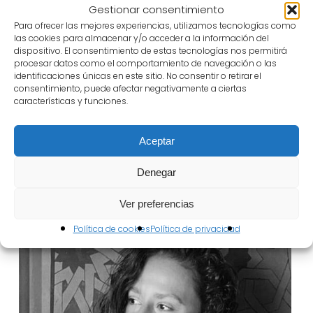
Matilde Hellín
Gestionar consentimiento
Para ofrecer las mejores experiencias, utilizamos tecnologías como
las cookies para almacenar y/o acceder a la información del
Fotografía
dispositivo. El consentimiento de estas tecnologías nos permitirá
Alma Llerena, María Mateo
procesar datos como el comportamiento de navegación o las
identificaciones únicas en este sitio. No consentir o retirar el
consentimiento, puede afectar negativamente a ciertas
características y funciones.
Aceptar
Reparto
Denegar
Ver preferencias
Política de cookies
Política de privacidad