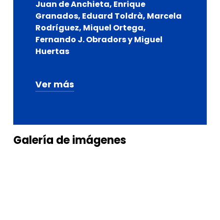
Juan de Anchieta, Enrique
Granados, Eduard Toldrà, Marcela
Rodríguez, Miquel Ortega,
Fernando J. Obradors y Miguel
Huertas
Ver más
Producción
Cía. del Figurín
Galería
de
imágenes
Producción ejecutiva
Manuel Benito
Comunicación y distribución
Manuel Benito