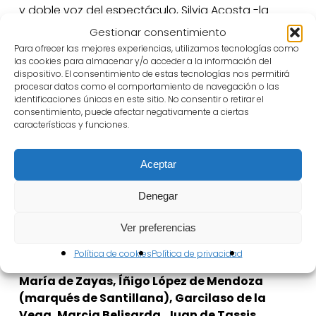
y doble voz del espectáculo, Silvia Acosta -la
Actriz- y Ruth González -la Cantante-, que
Gestionar consentimiento
comparten con nosotros la zozobra sentimental
Para ofrecer las mejores experiencias, utilizamos tecnologías como
que el amor depara a los humanos, amor doliente
las cookies para almacenar y/o acceder a la información del
dispositivo. El consentimiento de estas tecnologías nos permitirá
y gozoso, deseado y temido, amor siempre libre.
procesar datos como el comportamiento de navegación o las
identificaciones únicas en este sitio. No consentir o retirar el
Diálogos: porque solo desde el diálogo aspiramos
consentimiento, puede afectar negativamente a ciertas
características y funciones.
a una visión lo más certera posible -por múltiple y
contradictoria- de la naturaleza humana.
Aceptar
Sobre textos de Lope de Vega, Leonor de la
Cueva y Silva, Gutierre de Cetina, Violante do
Denegar
Ceo, Jorge de Montemayor, Hernando de
Ver preferencias
Acuña, Juan Ruiz de Alarcón, Catalina Clara
Ramírez de Guzmán, Francisco de Quevedo,
Política de cookies
Política de privacidad
Teresa de Jesús, Cristóbal de Castillejo,
María de Zayas, Íñigo López de Mendoza
(marqués de Santillana), Garcilaso de la
Vega, Marcia Belisarda, Juan de Tassis