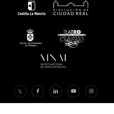
twitter
facebook
linkedin
youtube
instagram
flickr