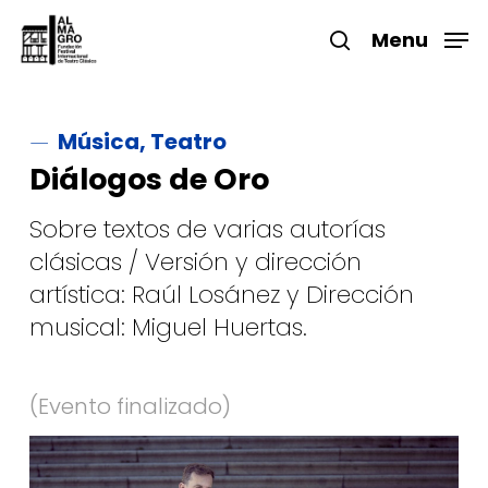
Skip
to
Menu
search
main
Close
content
Menu
Música, Teatro
Diálogos de Oro
Sobre textos de varias autorías
clásicas / Versión y dirección
artística: Raúl Losánez y Dirección
musical: Miguel Huertas.