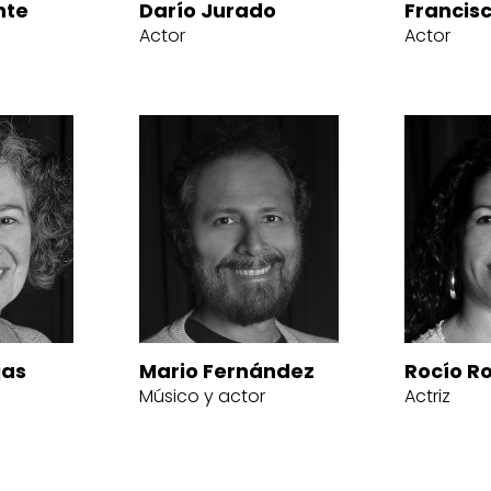
nte
Darío Jurado
Francis
Actor
Actor
jas
Mario Fernández
Rocío R
Músico y actor
Actriz