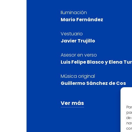
Iluminación
Mario Fernández
Vestuario
Javier Trujillo
Asesor en verso
Luis Felipe Blasco y Elena Tu
Música original
Guillermo Sánchez de Cos
Ver más
Par
par
Diseño Gráfico
de
nav
Zela Infografía
con