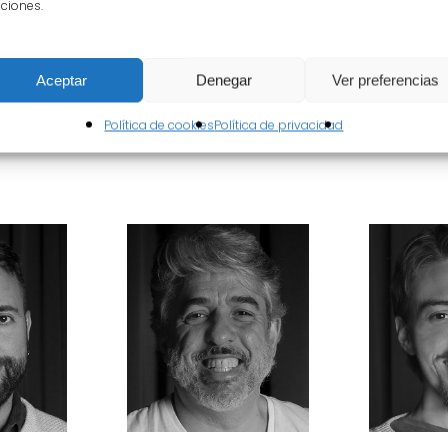
ciones.
ández
Aceptar
Denegar
Ver preferencias
Política de cookies
Política de privacidad
vente,
do,
sé
, Rocío