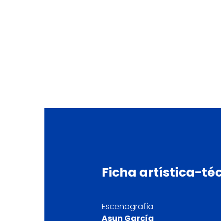
Ficha
artística-té
Escenografía
Asun García