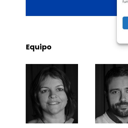
fun
Producción
Asun García y Mario Fern
Vídeo
Imagenta S.L.
Equipo
Reparto
Mario Fernández, Rosa Cal
Manuela Rojas, Darío Jura
Francisco Martín, Juan Jo
Fernández, Bruno Morante
Rondón y Laura Delgado