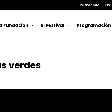
Patrocinio
Tra
a Fundación
El Festival
Programación
as verdes