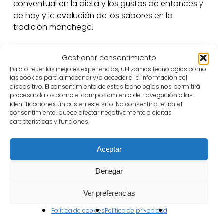
conventual en la dieta y los gustos de entonces y
de hoy y la evolución de los sabores en la
tradición manchega.
Gestionar consentimiento
Para ofrecer las mejores experiencias, utilizamos tecnologías como
Sobre la inscripción:
las cookies para almacenar y/o acceder a la información del
dispositivo. El consentimiento de estas tecnologías nos permitirá
procesar datos como el comportamiento de navegación o las
El evento de Don Repollo y Doña Berza está
identificaciones únicas en este sitio. No consentir o retirar el
dirigido exclusivamente a familias, siendo
consentimiento, puede afectar negativamente a ciertas
necesaria la asistencia de adultos acompañados
características y funciones.
de niños/as. No se permitirá la participación de
personas adultas sin menores acompañantes.
Aceptar
El número de plazas disponibles es limitado,
contando únicamente con plazas para 6 familias
Denegar
para participar en el evento. Por este motivo, las
solicitudes de inscripción serán atendidas por
Ver preferencias
riguroso orden de llegada, teniendo preferencia
Política de cookies
Política de privacidad
aquellas recibidas en primer lugar hasta