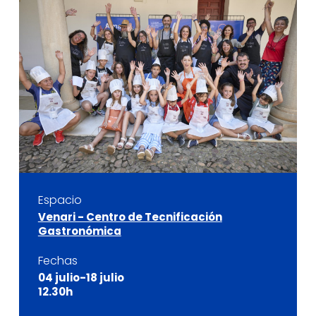
Espacio
Venari - Centro de Tecnificación
Gastronómica
Fechas
04 julio-18 julio
12.30h