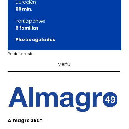
Duración
90 min.
Participantes
6 familias
Plazas agotadas
Pablo Lorente
Menú
Almagro 360º