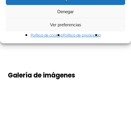
desde una perspectiva cultural.
Denegar
Formación impartida por la Asociación Duelos y
Quebrantos de Valdepeñas
Ver preferencias
Política de cookies
Política de privacidad
Galería
de
imágenes