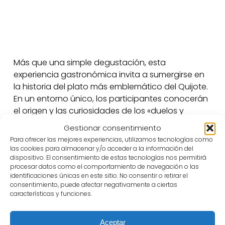
Más que una simple degustación, esta
experiencia gastronómica invita a sumergirse en
la historia del plato más emblemático del Quijote.
En un entorno único, los participantes conocerán
el origen y las curiosidades de los «duelos y
quebrantos», su relación con las normas
Gestionar consentimiento
alimentarias del Siglo de Oro y su simbolismo en la
Para ofrecer las mejores experiencias, utilizamos tecnologías como
literatura cervantina. Guiados por expertos en
las cookies para almacenar y/o acceder a la información del
gastronomía y cultura, se explorarán las técnicas
dispositivo. El consentimiento de estas tecnologías nos permitirá
procesar datos como el comportamiento de navegación o las
de preparación tradicionales y las variantes
identificaciones únicas en este sitio. No consentir o retirar el
contemporáneas de esta receta que ha
consentimiento, puede afectar negativamente a ciertas
perdurado a lo largo de los siglos. Una
características y funciones.
oportunidad para saborear la historia y
comprender la riqueza de la cocina manchega
Aceptar