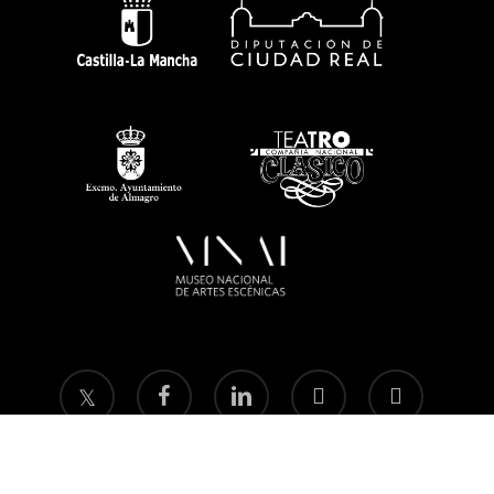
twitter
facebook
linkedin
youtube
instagram
flickr