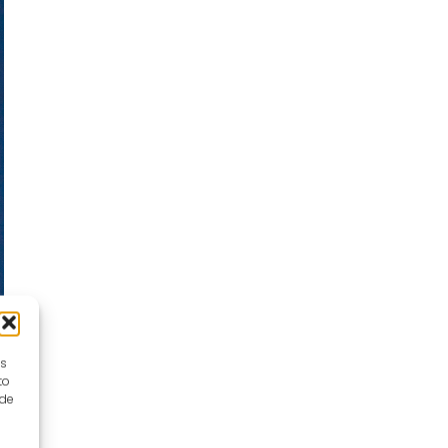
es
to
 de