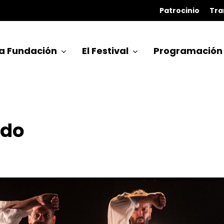
Patrocinio
Tra
a Fundación
El Festival
Programación
ado