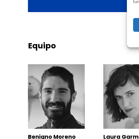
Diseño cartel
fun
Julia Hernández
Fotografía
Íñigo Sola
Equipo
Producción
Teatro a bocajarro
Reparto
Víctor Antona, Rodrigo Cas
Manuel de la Flor, Lidia Gui
María Herrero y Montse S
Benigno Moreno
Laura Garm