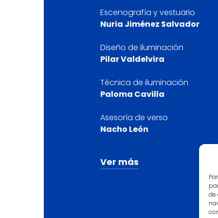
Escenografía y vestuario
Nuria Jiménez Salvador
Diseño de iluminación
Pilar Valdelvira
Técnica de iluminación
Paloma Cavilla
Asesoría de verso
Nacho León
Ver más
Par
Arreglos vocales
par
de
María Herrero
nav
con