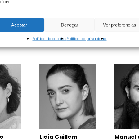
ciones.
Aceptar
Denegar
Ver preferencias
Política de cookies
Política de privacidad
illas,
llem,
imón
o
Lidia Guillem
Manuel d