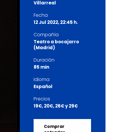
Villarreal
Fecha
12 Jul 2022, 22:45 h.
Compañía
Teatro a bocajarro
(Madrid)
Duración
85 min
Idioma
Español
Precios
19€, 20€, 26€ y 29€
Comprar