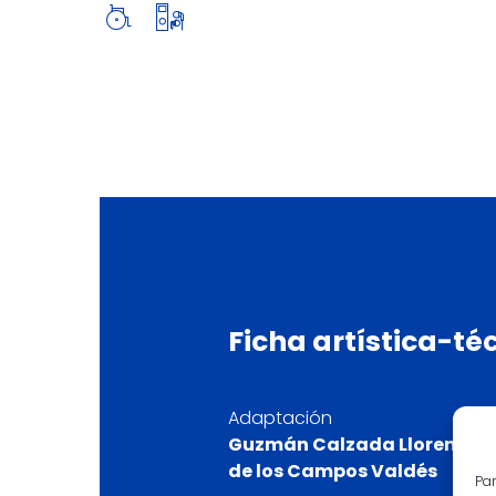
Ficha
artística-té
Adaptación
Guzmán Calzada Llorente y
de los Campos Valdés
Par