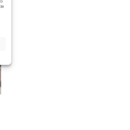
to
 de