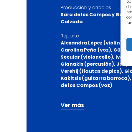
par
de
Producción y arreglos
nav
Sara de los Campos y Guzm
con
Calzada
fun
Reparto
Alexandra López (violín),
Carolina Peña (voz), Gülce
Secular (violoncello), Iván
Gianakis (percusión), Jaspe
Verehij (flautas de pico), G
Kakitsis (guitarra barroca),
de los Campos (voz)
Ver más
Fotografías
Magdalena May