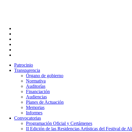
Skip
to
main
content
twitter
facebook
linkedin
youtube
instagram
flickr
Patrocinio
Transparencia
Órgano de gobierno
Normativa
Auditorías
Financiación
Audiencias
Planes de Actuación
Memorias
Informes
Convocatorias
Programación Oficial y Certámenes
II Edición de las Residencias Artísticas del Festival de 