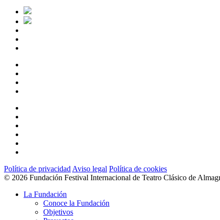
twitter
facebook
linkedin
youtube
instagram
flickr
Política de privacidad
Aviso legal
Política de cookies
© 2026 Fundación Festival Internacional de Teatro Clásico de Almag
Close
La Fundación
Menu
Conoce la Fundación
Objetivos