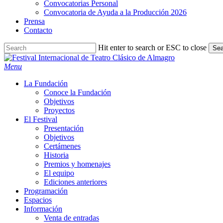
Convocatorias Personal
Convocatoria de Ayuda a la Producción 2026
Prensa
Contacto
Hit enter to search or ESC to close
Sea
Close
Search
search
Menu
La Fundación
Conoce la Fundación
Objetivos
Proyectos
El Festival
Presentación
Objetivos
Certámenes
Historia
Premios y homenajes
El equipo
Ediciones anteriores
Programación
Espacios
Información
Venta de entradas