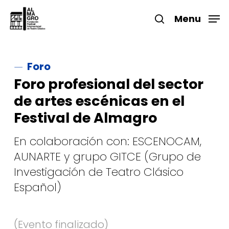
Skip
to
Menu
search
main
Close
content
Menu
Foro
Foro profesional del sector
de artes escénicas en el
Festival de Almagro
En colaboración con: ESCENOCAM,
AUNARTE y grupo GITCE (Grupo de
Investigación de Teatro Clásico
Español)