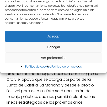
las cookies para almacenar y/o acceder a la información del
dispositivo. El consentimiento de estas tecnologías nos permitirá
procesar datos como el comportamiento de navegación o las
identificaciones únicas en este sitio. No consentir o retirar el
Creación emergente. Profesionalización. Aunar
consentimiento, puede afectar negativamente a ciertas
intereses entre agentes escénicos. Red de
características y funciones.
alianzas entre espacios. Difusión de espectáculos
del Siglo de Oro. Programación sostenible
Aceptar
La Fundación Festival Internacional de Teatro
Denegar
Clásico de Almagro acogerá en el marco de su
Festival un encuentro con el sector escénico
Ver preferencias
manchego, la Junta de Castilla-La Mancha y
Política de cookies
Política de privacidad
el propio Festival. El objetivo será analizar la
producción manchega vinculada con el Siglo de
Oro y el apoyo que se otorga por parte de la
Junta de Castilla-La Mancha y desde el propio
Festival para este fin. Esta será una sesión de
trabajo práctica, que nos permitirá plantear las
líneas estratégicas de los próximos años.