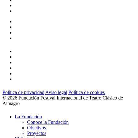
twitter
facebook
linkedin
youtube
instagram
flickr
Política de privacidad
Aviso legal
Política de cookies
© 2026 Fundación Festival Internacional de Teatro Clásico de
Almagro
Close
La Fundación
Menu
Conoce la Fundación
Objetivos
Proyectos