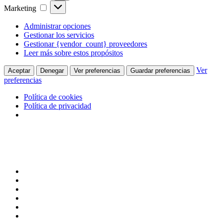
Marketing
Marketing
Administrar opciones
Gestionar los servicios
Gestionar {vendor_count} proveedores
Leer más sobre estos propósitos
Ver
Aceptar
Denegar
Ver preferencias
Guardar preferencias
preferencias
Política de cookies
Política de privacidad
Skip
to
main
content
twitter
facebook
linkedin
youtube
instagram
flickr