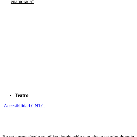
enamorada"
Teatro
Accesibilidad
CNTC
En este espectáculo se utiliza iluminación con efecto estrobo durante