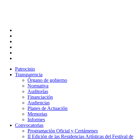
Skip
to
main
content
twitter
facebook
linkedin
youtube
instagram
flickr
Patrocinio
Transparencia
Órgano de gobierno
Normativa
Auditorías
Financiación
Audiencias
Planes de Actuación
Memorias
Informes
Convocatorias
Programación Oficial y Certámenes
II Edición de las Residencias Artísticas del Festival de