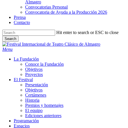
Almagro
Convocatorias Personal
Convocatoria de Ayuda a la Producción 2026
Prensa
Contacto
Hit enter to search or ESC to close
Search
Close
Search
search
Menu
La Fundación
Conoce la Fundación
Objetivos
Proyectos
El Festival
Presentación
Objetivos
Certámenes
Historia
Premios y homenajes
El equipo
Ediciones anteriores
Programación
Espacios