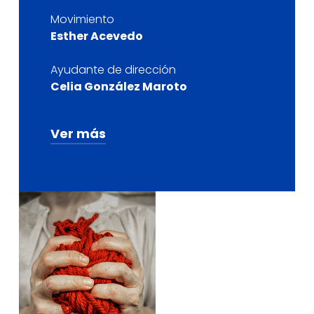
Movimiento
Esther Acevedo
Ayudante de dirección
Celia González Maroto
Ver más
Producción
Silvia Nogales Barrios
Ayudante de producción
Falparsi Music
Comunicación y distribución
Distribución: Falparsi Music (J.
de Noriega)