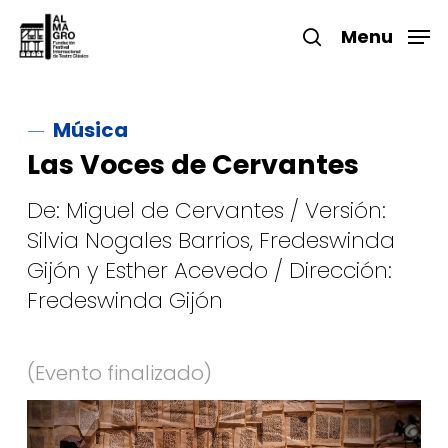
Skip
to
Menu
search
main
Close
content
Menu
Música
Las Voces de Cervantes
De: Miguel de Cervantes / Versión:
Silvia Nogales Barrios, Fredeswinda
Gijón y Esther Acevedo / Dirección:
Fredeswinda Gijón