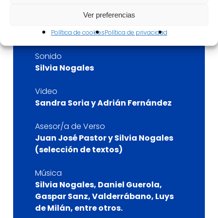
Ver preferencias
Iluminación
Patricia Arroyo, Jorge Nuevo
Política de cookies
Política de privacidad
Sonido
Silvia Nogales
Video
Sandra Soria y Adrián Fernández
Asesor/a de Verso
Juan José Pastor y Silvia Nogales
(selección de textos)
Música
Silvia Nogales, Daniel Guerola,
Gaspar Sanz, Valderrábano, Luys
de Milán, entre otros.