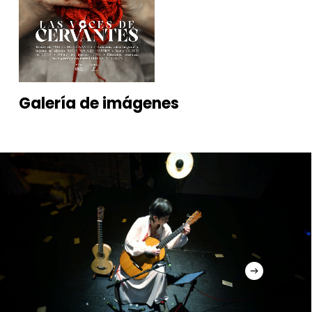
Diseño gráfico y fotografía
Adrián Fernández (fotografía y
diseño gráfico), Sandra Soria
(fotografía).
Galería
de
imágenes