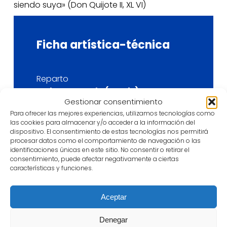
siendo suya» (Don Quijote II, XL VI)
Ficha
artística-técnica
Reparto
Esther Acevedo (actriz)
Gestionar consentimiento
Silvia Nogales (guitarra y música
Para ofrecer las mejores experiencias, utilizamos tecnologías como
en directo)
las cookies para almacenar y/o acceder a la información del
Josep María Rius (dibujante en
dispositivo. El consentimiento de estas tecnologías nos permitirá
directo)
procesar datos como el comportamiento de navegación o las
identificaciones únicas en este sitio. No consentir o retirar el
consentimiento, puede afectar negativamente a ciertas
Escenografía
características y funciones.
Fredeswinda Gijón
Aceptar
Vestuario
Fredeswinda Gijón y Rafa Toro
Denegar
(figurinista)