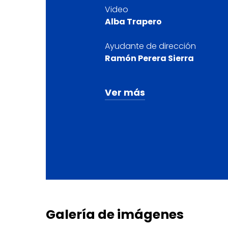
Video
Alba Trapero
Ayudante de dirección
Ramón Perera Sierra
Ver más
Producción
Compañía Nacional de Te
Clásico
Asesoría plástica y vestuario
Anselmo Gervolés
Galería
de
imágenes