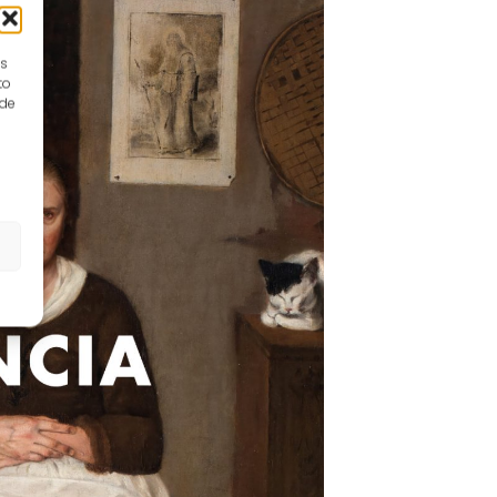
es
to
 de