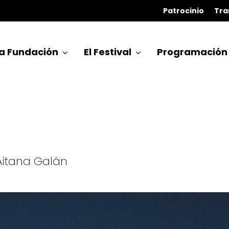
Patrocinio
Tra
a Fundación
El Festival
Programación
 Aitana Galán