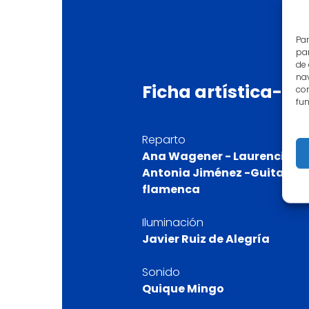
Par
par
de
nav
Ficha
artística-té
con
fun
Reparto
Ana Wagener - Laurencia
Antonia Jiménez -Guitarra
flamenca
Iluminación
Javier Ruiz de Alegría
Sonido
Quique Mingo