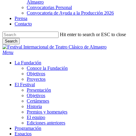
Almagro
Convocatorias Personal
Convocatoria de Ayuda a la Producción 2026
Prensa
Contacto
Hit enter to search or ESC to close
Search
Close
Search
search
Menu
La Fundación
Conoce la Fundación
Objetivos
Proyectos
El Festival
Presentación
Objetivos
Certámenes
Historia
Premios y homenajes
El equipo
Ediciones anteriores
Programación
Espacios