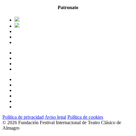
Patronato
twitter
facebook
linkedin
youtube
instagram
flickr
Política de privacidad
Aviso legal
Política de cookies
© 2026 Fundación Festival Internacional de Teatro Clásico de
Almagro