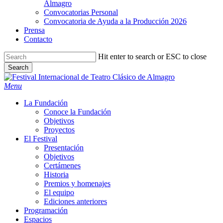
Almagro
Convocatorias Personal
Convocatoria de Ayuda a la Producción 2026
Prensa
Contacto
Hit enter to search or ESC to close
Search
Close
Search
search
Menu
La Fundación
Conoce la Fundación
Objetivos
Proyectos
El Festival
Presentación
Objetivos
Certámenes
Historia
Premios y homenajes
El equipo
Ediciones anteriores
Programación
Espacios