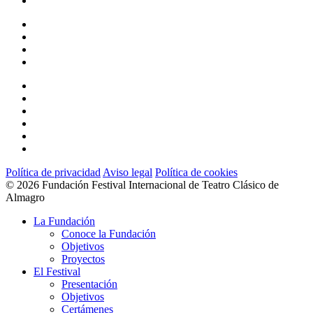
twitter
facebook
linkedin
youtube
instagram
flickr
Política de privacidad
Aviso legal
Política de cookies
© 2026 Fundación Festival Internacional de Teatro Clásico de
Almagro
Close
La Fundación
Menu
Conoce la Fundación
Objetivos
Proyectos
El Festival
Presentación
Objetivos
Certámenes