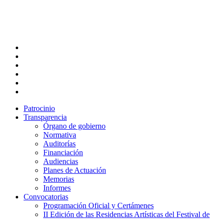
Skip
to
main
content
twitter
facebook
linkedin
youtube
instagram
flickr
Patrocinio
Transparencia
Órgano de gobierno
Normativa
Auditorías
Financiación
Audiencias
Planes de Actuación
Memorias
Informes
Convocatorias
Programación Oficial y Certámenes
II Edición de las Residencias Artísticas del Festival de