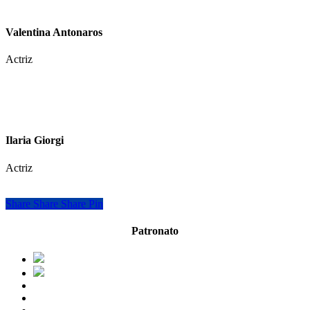
Valentina Antonaros
Actriz
Ilaria Giorgi
Actriz
Share
Share
Share
Share
Pin
Patronato