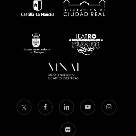
twitter
facebook
linkedin
youtube
instagram
flickr