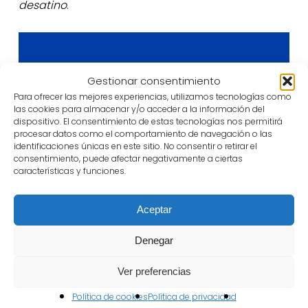
desatino
.
Ficha
artística-técnica
Gestionar consentimiento
Para ofrecer las mejores experiencias, utilizamos tecnologías como
las cookies para almacenar y/o acceder a la información del
Diseño y realización de
dispositivo. El consentimiento de estas tecnologías nos permitirá
escenografía
procesar datos como el comportamiento de navegación o las
identificaciones únicas en este sitio. No consentir o retirar el
Koldo Tainta y Producciones
consentimiento, puede afectar negativamente a ciertas
Maestras
características y funciones.
Vestuario
Aceptar
Edurne Ibáñez
Denegar
Diseño de Iluminación
Koldo Tainta
Ver preferencias
Política de cookies
Política de privacidad
Música y espacio sonoro