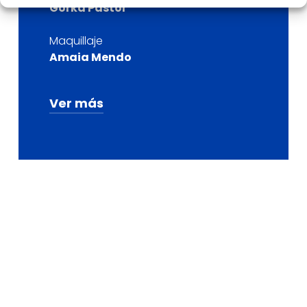
Gorka Pastor
Maquillaje
Amaia Mendo
Ver más
Posticería
Marlene Aznar
Fotografía
Mikel Legaristi y Ana Osés
Diseño gráfico
Marta Elena Martín y Oier
Zuñiga
Grabación audiovisual