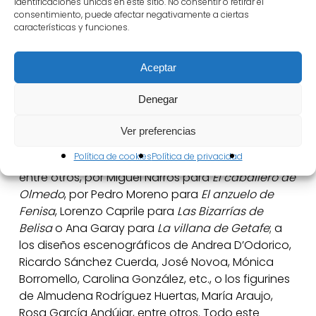
identificaciones únicas en este sitio. No consentir o retirar el
aquellos relacionados con la atención a los
consentimiento, puede afectar negativamente a ciertas
diversos tipos de públicos, irá apreciando los
características y funciones.
componentes artísticos y audiovisuales,
centrados en los montajes basados en textos
Aceptar
lopescos. En este recorrido por la historia de la
Compañía, nos encontraremos desde los
Denegar
figurines y el boceto escenográfico de Carlos
Cytrynowski para
Los locos de Valencia
, primer
Ver preferencias
montaje lopesco dirigido por Adolfo Marsillach en
Política de cookies
Política de privacidad
1986; a algunas piezas del vestuario diseñadas,
entre otros, por Miguel Narros para
El caballero de
Olmedo
, por Pedro Moreno para
El anzuelo de
Fenisa
, Lorenzo Caprile para
Las Bizarrías de
Belisa
o Ana Garay para
La villana de Getafe
; a
los diseños escenográficos de Andrea D’Odorico,
Ricardo Sánchez Cuerda, José Novoa, Mónica
Borromello, Carolina González, etc., o los figurines
de Almudena Rodríguez Huertas, María Araujo,
Rosa García Andújar, entre otros. Todo este