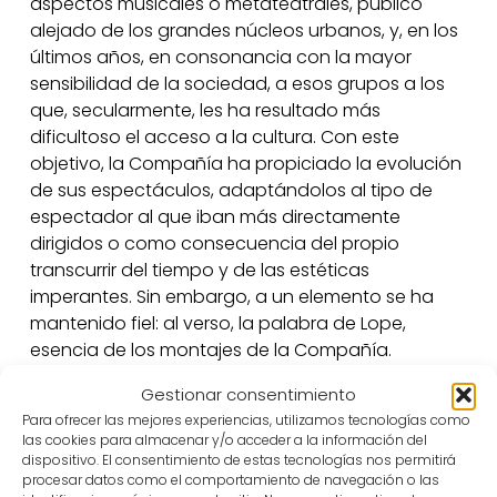
aspectos musicales o metateatrales, público
alejado de los grandes núcleos urbanos, y, en los
últimos años, en consonancia con la mayor
sensibilidad de la sociedad, a esos grupos a los
que, secularmente, les ha resultado más
dificultoso el acceso a la cultura. Con este
objetivo, la Compañía ha propiciado la evolución
de sus espectáculos, adaptándolos al tipo de
espectador al que iban más directamente
dirigidos o como consecuencia del propio
transcurrir del tiempo y de las estéticas
imperantes. Sin embargo, a un elemento se ha
mantenido fiel: al verso, la palabra de Lope,
esencia de los montajes de la Compañía.
Gestionar consentimiento
El visitante de esta exposición que recoge los 40
Para ofrecer las mejores experiencias, utilizamos tecnologías como
años de la Compañía Nacional de Teatro Clásico,
las cookies para almacenar y/o acceder a la información del
a la par que va descubriendo los principales hitos
dispositivo. El consentimiento de estas tecnologías nos permitirá
que han jalonado su devenir, especialmente
procesar datos como el comportamiento de navegación o las