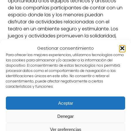
oportunidad a los equipos técnicos y artísticos
de las compañías participantes de contar con un
espacio donde las y los menores puedan
disfrutar de actividades relacionadas con el
teatro en un ambiente seguro y estimulante. Los
juegos y actividades promueven la solidaridad,
cooperación, respeto, tolerancia, empatía,
Gestionar consentimiento
compasión, creatividad y autonomía de las niñas
Para ofrecer las mejores experiencias, utilizamos tecnologías como
y los niños. Juegos como la Caza del tesoro con
las cookies para almacenar y/o acceder a la información del
personajes históricos, teatro de sombras, juego
dispositivo. El consentimiento de estas tecnologías nos permitirá
de preguntas y respuestas, baile de máscaras y
procesar datos como el comportamiento de navegación o las
identificaciones únicas en este sitio. No consentir o retirar el
gymkana literaria serán nuestras herramientas
consentimiento, puede afectar negativamente a ciertas
para jugar.
características y funciones.
Aceptar
Denegar
Ver preferencias