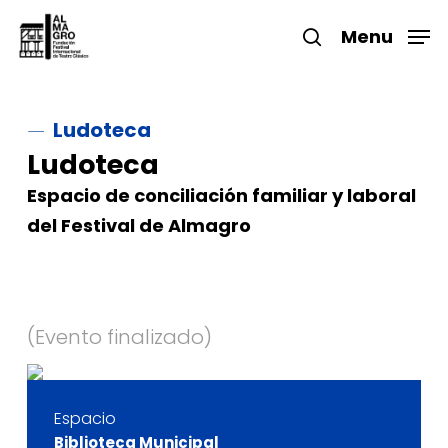
Skip
to
Menu
search
main
Close
content
Menu
Ludoteca
Ludoteca
Espacio de conciliación familiar y laboral
del Festival de Almagro
Espacio
Biblioteca Municipal