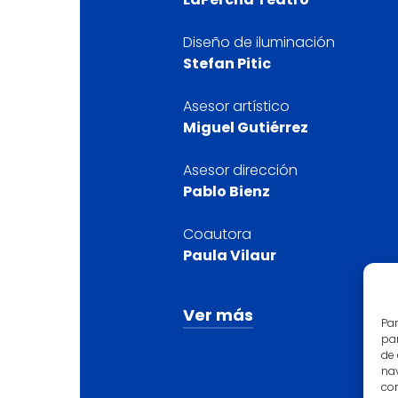
Diseño de iluminación
Stefan Pitic
Asesor artístico
Miguel Gutiérrez
Asesor dirección
Pablo Bienz
Coautora
Paula Vilaur
Ver más
Par
par
de
Reparto
nav
Álex Castiñeiras, Idan Yech
con