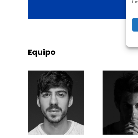
María Peluzzo, Pablo Calvo
fun
Raquel Uceda
Equipo