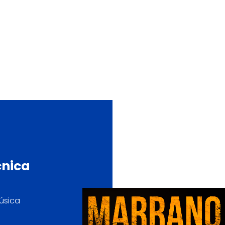
cnica
música