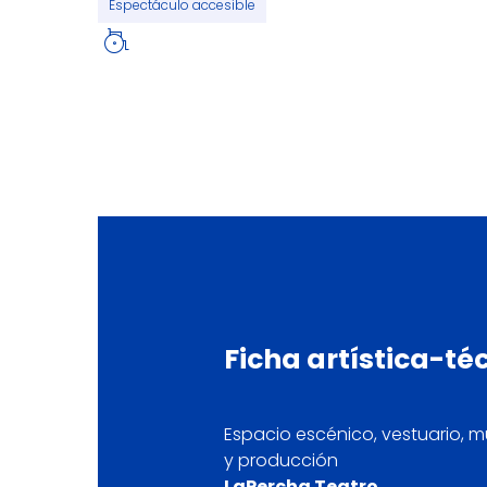
Espectáculo accesible
Ficha
artística-té
Espacio escénico, vestuario, 
y producción
LaPercha Teatro