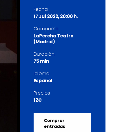
Fecha
17 Jul 2022, 20:00 h.
Compañía
LaPercha Teatro
(Madrid)
Duración
75 min
Idioma
Español
Precios
12€
Comprar
entradas