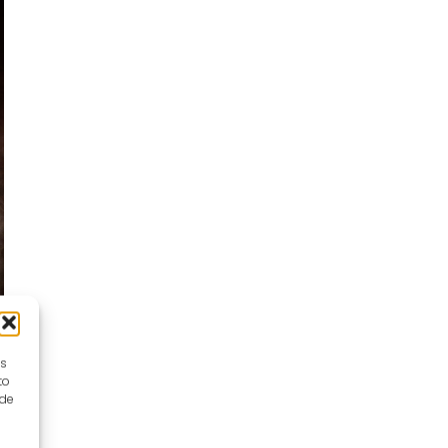
es
to
 de