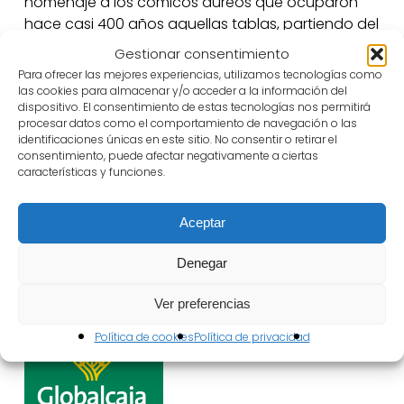
homenaje a los cómicos áureos que ocuparon
hace casi 400 años aquellas tablas, partiendo del
Arte nuevo de hacer comedias de Lope de Vega
Gestionar consentimiento
y rebuscando en la intrahistoria y en otros textos
Para ofrecer las mejores experiencias, utilizamos tecnologías como
del Siglo de Oro que nos remiten al oficio de
las cookies para almacenar y/o acceder a la información del
dispositivo. El consentimiento de estas tecnologías nos permitirá
comediante.
procesar datos como el comportamiento de navegación o las
identificaciones únicas en este sitio. No consentir o retirar el
Y ya en la comedia se hallará modo que,
consentimiento, puede afectar negativamente a ciertas
características y funciones.
oyéndola, se pueda saber todo.
Laura Garmo y Nacho León
Aceptar
ESPECTÁCULO PATROCINADO POR
Denegar
Ver preferencias
Política de cookies
Política de privacidad