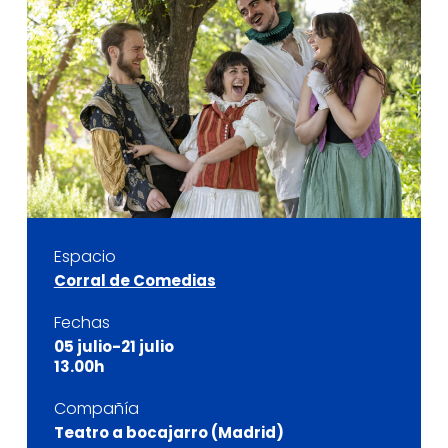
Espacio
Corral de Comedias
Fechas
05 julio-21 julio
13.00h
Compañía
Teatro a bocajarro (Madrid)