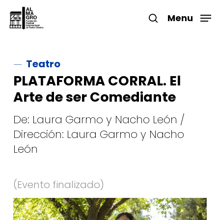
Skip
to
Menu
search
main
Close
content
Menu
Teatro
PLATAFORMA CORRAL. El
Arte de ser Comediante
De: Laura Garmo y Nacho León /
Dirección: Laura Garmo y Nacho
León