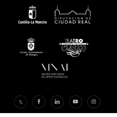
twitter
facebook
linkedin
youtube
instagram