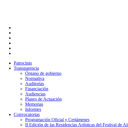
Skip
to
main
content
twitter
facebook
linkedin
youtube
instagram
flickr
Patrocinio
Transparencia
Órgano de gobierno
Normativa
Auditorías
Financiación
Audiencias
Planes de Actuación
Memorias
Informes
Convocatorias
Programación Oficial y Certámenes
II Edición de las Residencias Artísticas del Festival de 