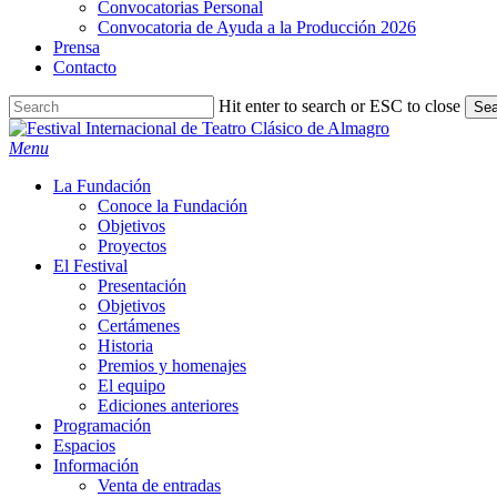
Convocatorias Personal
Convocatoria de Ayuda a la Producción 2026
Prensa
Contacto
Hit enter to search or ESC to close
Sea
Close
Search
search
Menu
La Fundación
Conoce la Fundación
Objetivos
Proyectos
El Festival
Presentación
Objetivos
Certámenes
Historia
Premios y homenajes
El equipo
Ediciones anteriores
Programación
Espacios
Información
Venta de entradas