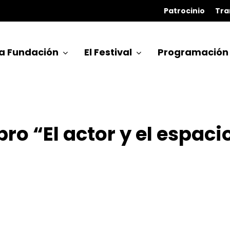
Patrocinio
Tra
a Fundación
El Festival
Programación
bro “El actor y el espaci