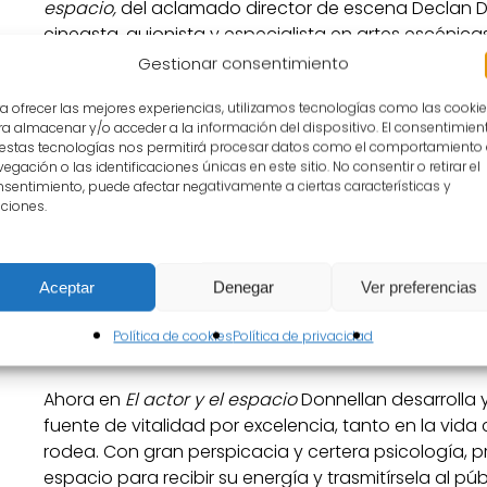
espacio,
del aclamado director de escena Declan Do
cineasta, guionista y especialista en artes escénica
Escuela de Teatro UNIA Baeza; Paula Serraller, edito
Gestionar consentimiento
a ofrecer las mejores experiencias, utilizamos tecnologías como las cooki
Desde su publicación inicial en 1999 en ruso, seguid
a almacenar y/o acceder a la información del dispositivo. El consentimien
en 2004, el primer libro de Declan Donnellan,
El actor
 estas tecnologías nos permitirá procesar datos como el comportamiento
del mundo entero con su novedoso y radical enfoque
egación o las identificaciones únicas en este sitio. No consentir o retirar el
sentimiento, puede afectar negativamente a ciertas características y
“Inminentemente práctico, nunca se pierde en la teor
ciones.
Mientras recorrían los escenarios de medio centen
colaborando con elencos como la Compañía Naciona
Aceptar
Denegar
Ver preferencias
como el que tiene lugar aquí en el Parador durante
colaborador el escenógrafo Nick Ormerod no han 
Política de cookies
Política de privacidad
cómo conseguir una actuación más fluida y libre.
Ahora en
El actor y el espacio
Donnellan desarrolla 
fuente de vitalidad por excelencia, tanto en la vid
rodea. Con gran perspicacia y certera psicología,
espacio para recibir su energía y trasmitírsela al pú