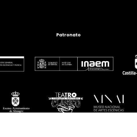
Patronato
twitter
facebook
linkedin
youtube
instagram
flickr