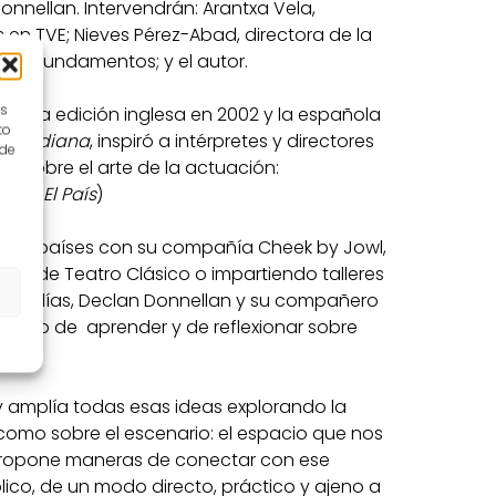
nnellan. Intervendrán: Arantxa Vela,
s en TVE; Nieves Pérez-Abad, directora de la
ra de Fundamentos; y el autor.
es
a de la edición inglesa en 2002 y la española
to
 y la diana
, inspiró a intérpretes y directores
 de
 sobre el arte de la actuación:
ía” (
El País
)
ar de países con su compañía Cheek by Jowl,
l de Teatro Clásico o impartiendo talleres
 tres días, Declan Donnellan y su compañero
dejado de
aprender y de reflexionar sobre
y amplía todas esas ideas explorando la
a como sobre el escenario: el espacio que nos
 propone maneras de conectar con ese
blico, de un modo directo, práctico y ajeno a