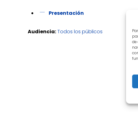
Presentación
Par
Audiencia:
Todos los públicos
par
de
nav
con
fun