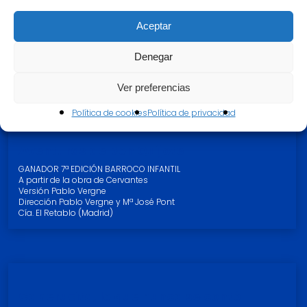
La Fórmula Shakespeare, un método
Aceptar
poco científico
GANADOR 8ª EDICIÓN BARROCO INFANTIL
Denegar
A partir de
Ver preferencias
Política de cookies
Política de privacidad
Aventuras de Don Quijote
GANADOR 7ª EDICIÓN BARROCO INFANTIL
A partir de la obra de Cervantes
Versión Pablo Vergne
Dirección Pablo Vergne y Mª José Pont
Cía. El Retablo (Madrid)
Caperucita, lo que nunca se contó