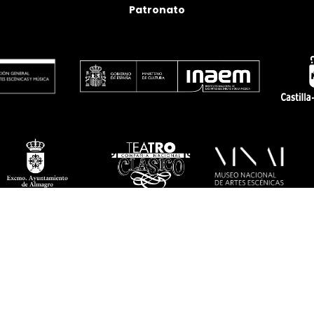
Patronato
twitter
facebook
linkedin
youtube
instagram
flickr
Política de privacidad
Aviso legal
Política de cookies
© 2026 Fundación Festival Internacional de Teatro Clásico de Almagro