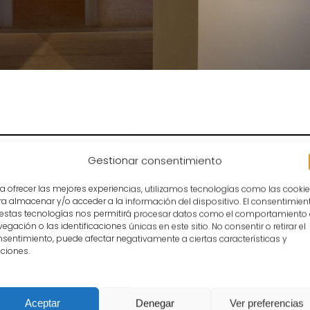
Gestionar consentimiento
a ofrecer las mejores experiencias, utilizamos tecnologías como las cooki
Refugio climático amenizado con música: sábados
a almacenar y/o acceder a la información del dispositivo. El consentimien
 estas tecnologías nos permitirá procesar datos como el comportamiento
egación o las identificaciones únicas en este sitio. No consentir o retirar el
“Ecos de España-La Música y la Palabra” de la Fu
sentimiento, puede afectar negativamente a ciertas características y
ciones.
José María García Bonillo (piano)
Alicia Hervás Delicado (Soprano)
Aceptar
Denegar
Ver preferencias