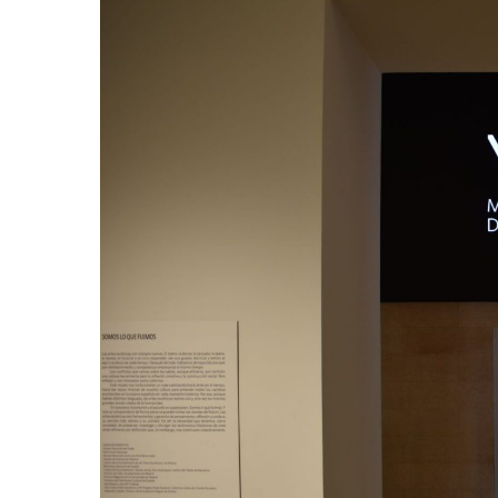
Hit enter to search or ESC to close