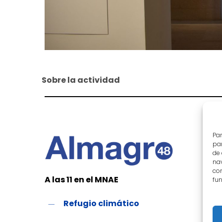
Sobre la actividad
Par
par
de
nav
con
A las 11 en el MNAE
fun
Refugio climático