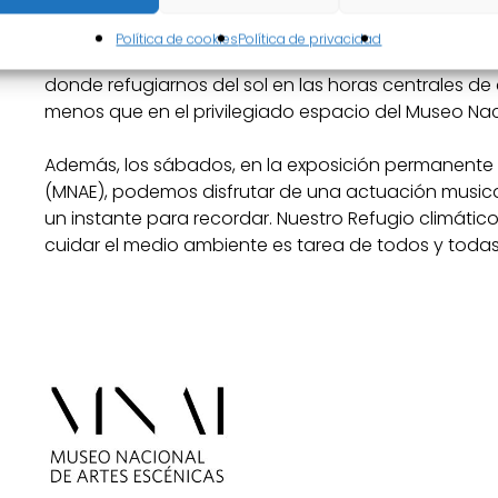
En Almagro, el calor del sol puede ser intenso a cier
Política de cookies
Política de privacidad
disfrutar del Festival. De hecho, nos brinda la oport
donde refugiarnos del sol en las horas centrales de
menos que en el privilegiado espacio del Museo Nac
Además, los sábados, en la exposición permanente 
(MNAE), podemos disfrutar de una actuación music
un instante para recordar. Nuestro Refugio climátic
cuidar el medio ambiente es tarea de todos y todas