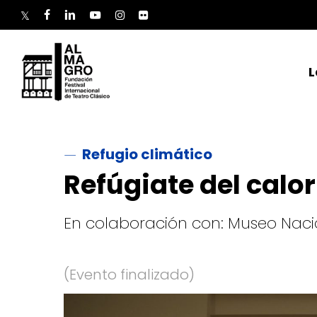
Skip
to
twitter
facebook
linkedin
youtube
instagram
flickr
main
content
L
Refugio climático
Refúgiate del calo
En colaboración con: Museo Nacio