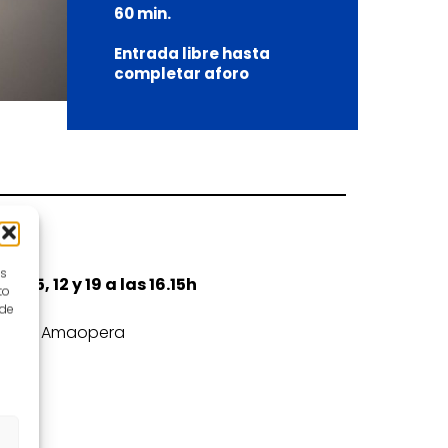
60 min.
Entrada libre hasta
completar aforo
es
 5, 12 y 19 a las 16.15h
to
 de
ndación Amaopera