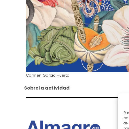
Carmen García Huerta
Sobre la actividad
Par
par
de
nav