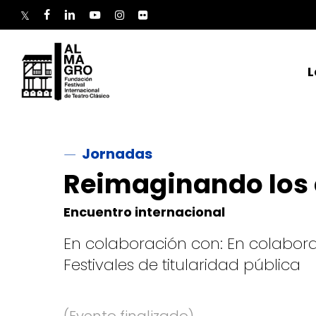
Skip
to
twitter
facebook
linkedin
youtube
instagram
flickr
main
content
L
Jornadas
Reimaginando los 
Encuentro internacional
En colaboración con: En colaborac
Festivales de titularidad pública