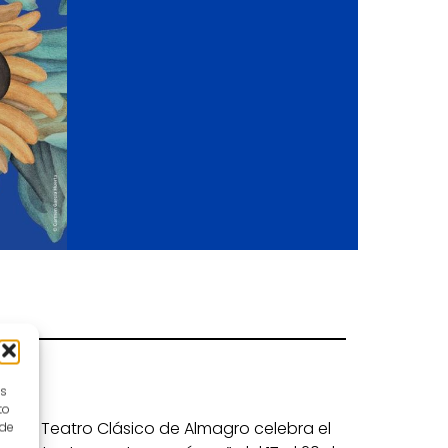
es
to
nal de Teatro Clásico de Almagro celebra el
 de