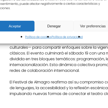
Encuentro Internacional “Reimaginando los clásicos 
sentimiento, puede afectar negativamente a ciertas características y
julio de 2025. Esta iniciativa refuerza la vocación i
ciones.
Europa e Iberoamérica, en colaboración con instituc
Coincidiendo con los 50 años de la Revolución de l
50 años de Cultura y Democracia”, el Encuentro bus
Aceptar
Denegar
Ver preferencias
mirada contemporánea.
Política de cookies
Política de privacidad
Reunirá a profesionales de la escena —directores/
culturales— para compartir enfoques sobre la vigenc
clásicos. El evento culminará el sábado 19 con una
dividida en tres bloques temáticos: programación,
internacionalización. Esta dinámica colectiva promov
redes de colaboración internacional.
El Festival de Almagro reafirma así su compromiso 
de lenguajes, la accesibilidad y la reflexión escénica
impulsando nuevas formas de conectar el teatro clás