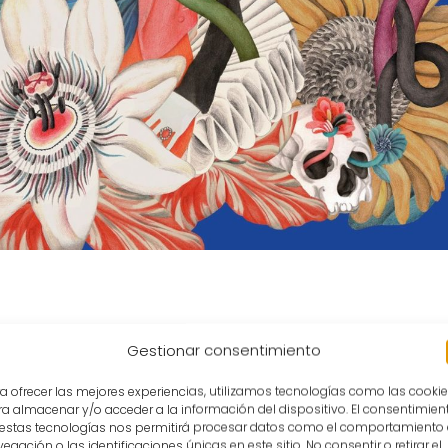
Gestionar consentimiento
a ofrecer las mejores experiencias, utilizamos tecnologías como las cooki
a almacenar y/o acceder a la información del dispositivo. El consentimien
En el marco de su 48ª edición, el Festival Internacio
 estas tecnologías nos permitirá procesar datos como el comportamiento
egación o las identificaciones únicas en este sitio. No consentir o retirar el