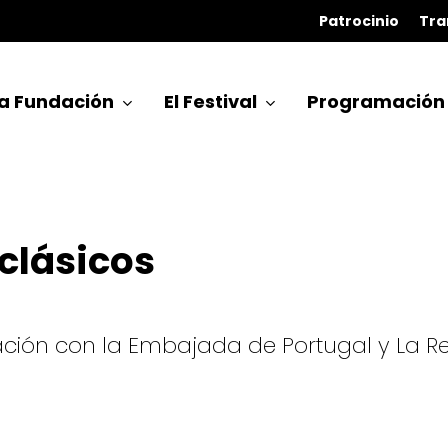
Patrocinio
Tra
a Fundación
El Festival
Programación
clásicos
ión con la Embajada de Portugal y La Red 