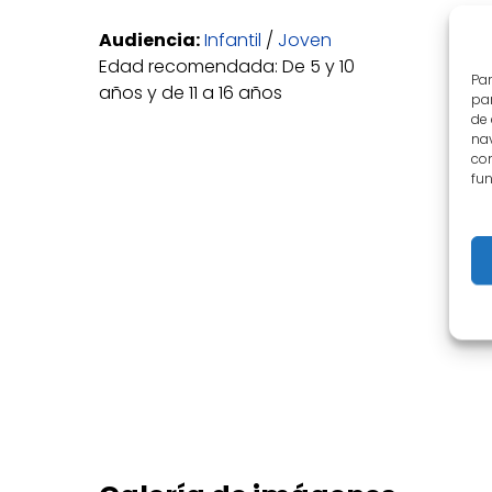
Audiencia:
Infantil
/
Joven
Edad recomendada: De 5 y 10
Par
años y de 11 a 16 años
par
de
nav
con
fun