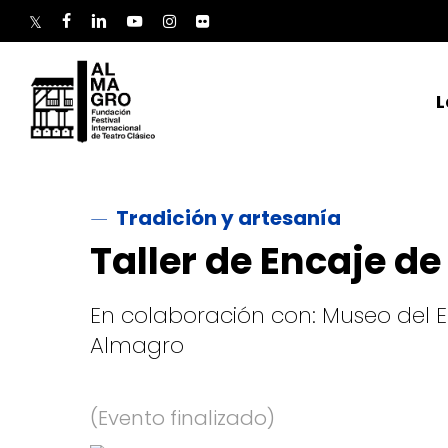
Skip
to
twitter
facebook
linkedin
youtube
instagram
flickr
main
content
L
Tradición y artesanía
Taller de Encaje de 
En colaboración con: Museo del E
Almagro