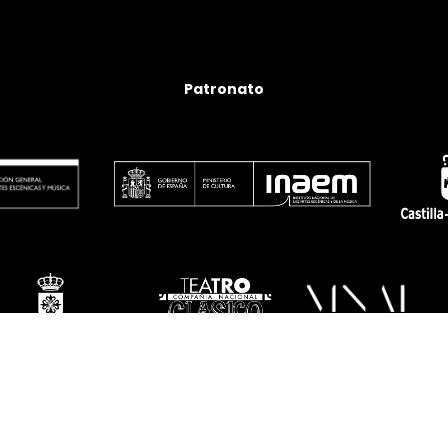
Patronato
twitter
facebook
linkedin
youtube
instagram
flickr