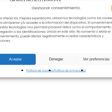
de esta técnica artesanal.
También técnicas básicas: aprende los puntos funda
Gestionar consentimiento
hilo.
Y crearás piezas sencillas: diseña y elabora tus pri
a ofrecer las mejores experiencias, utilizamos tecnologías como las cooki
a almacenar y/o acceder a la información del dispositivo. El consentimien
manuales y creatividad.
 estas tecnologías nos permitirá procesar datos como el comportamiento
No pierdas la oportunidad de adentrarte en el mundo 
egación o las identificaciones únicas en este sitio. No consentir o retirar el
preservación de nuestras tradiciones. ¡Te esperamo
sentimiento, puede afectar negativamente a ciertas características y
ciones.
Imparte: Nieves Chaves, encajera local y monitora del
Inscripciones: En horario de 9:30 a 14 horas y/o hasta
tramitarse mediante formulario (disponible en Almag
Aceptar
Denegar
Ver preferencias
Universidad Popular de Almagro o enviándolo por c
Política de cookies
Política de privacidad