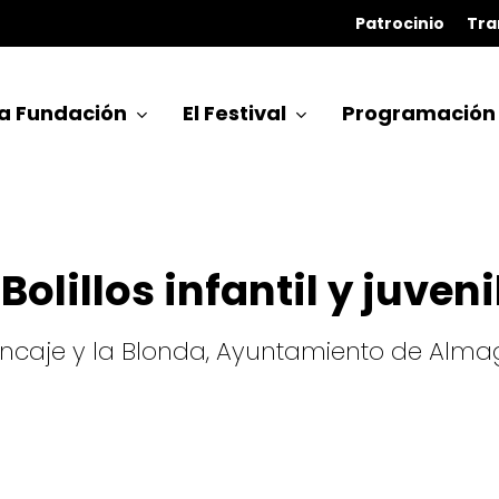
Patrocinio
Tra
a Fundación
El Festival
Programación
Bolillos infantil y juveni
ncaje y la Blonda, Ayuntamiento de Almag