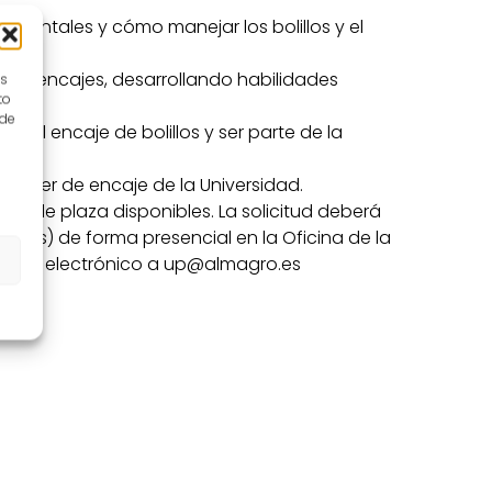
mentales y cómo manejar los bolillos y el
meros encajes, desarrollando habilidades
es
to
 de
del encaje de bolillos y ser parte de la
s!
 taller de encaje de la Universidad.
 fin de plaza disponibles. La solicitud deberá
ro.es) de forma presencial en la Oficina de la
orreo electrónico a up@almagro.es