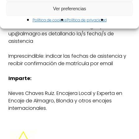
Gestión de inscripciones:
Ver preferencias
Será necesario descargar la ficha de inscripción
Política de cookies
Política de privacidad
desde la web del Festival de Almagro y enviarla a
up@almagro.es detallando la/s fecha/s de
asistencia
Imprescindible: indicar las fechas de asistencia y
recibir confirmación de matrícula por email
Imparte:
Nieves Chaves Ruiz. Encajera Local y Experta en
Encaje de Almagro, Blonda y otros encajes
internacionales.