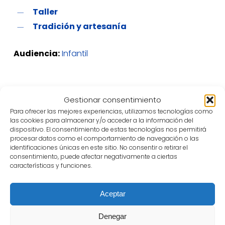
Taller
Tradición y artesanía
Audiencia:
Infantil
Gestionar consentimiento
Para ofrecer las mejores experiencias, utilizamos tecnologías como
las cookies para almacenar y/o acceder a la información del
En nuestra labor de mantener viva la tradición del
dispositivo. El consentimiento de estas tecnologías nos permitirá
encaje y la blonda de Almagro, proponemos un
procesar datos como el comportamiento de navegación o las
taller dirigido a público infantil y juvenil con la
identificaciones únicas en este sitio. No consentir o retirar el
consentimiento, puede afectar negativamente a ciertas
intención de fomentar y visibilizar esta labor
características y funciones.
almagreña.
En este taller los niños y niñas aprenderán los
Aceptar
cruces básicos del encaje de Almagro.
Denegar