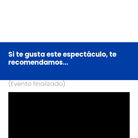
Si
te
gusta
este
espectáculo,
te
recomendamos...