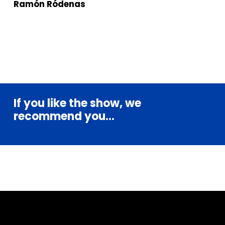
Ramón Ródenas
If
you
like
the
show,
we
recommend
you...