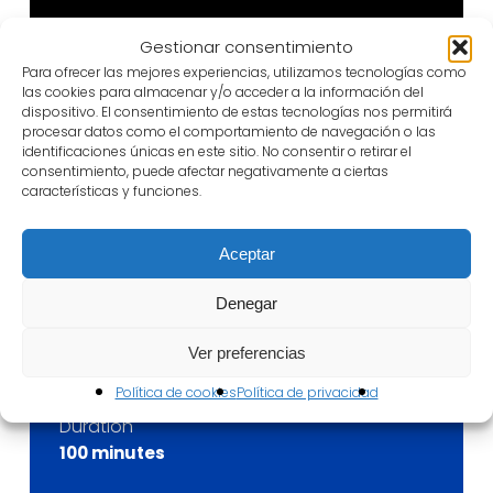
Gestionar consentimiento
Para ofrecer las mejores experiencias, utilizamos tecnologías como
las cookies para almacenar y/o acceder a la información del
dispositivo. El consentimiento de estas tecnologías nos permitirá
procesar datos como el comportamiento de navegación o las
identificaciones únicas en este sitio. No consentir o retirar el
Venue
consentimiento, puede afectar negativamente a ciertas
Antigua Universidad Renacentista
características y funciones.
(AUREA)
Aceptar
Date
July 17th – 18th 2020, 20:00h.
Denegar
Theater Company
Ver preferencias
Institut Valencià de Cultura y CNTC
(Comunidad Valenciana)
Política de cookies
Política de privacidad
Duration
100 minutes