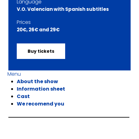
Language
V.O. Valencian with Spanish subtitles
Prices
20€, 26€ and 29€
Buy tickets
Menu
About the show
Information sheet
Cast
We recomend you