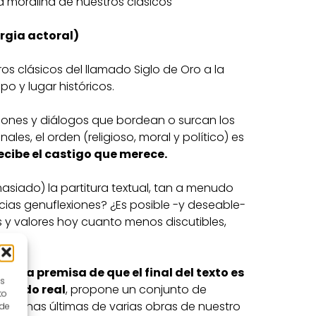
 moralina de nuestros clásicos
rgia actoral)
os clásicos del llamado Siglo de Oro a la
po y lugar históricos.
iones y diálogos que bordean o surcan los
ales, el orden (religioso, moral y político) es
ecibe el castigo que merece.
asiado) la partitura textual, tan a menudo
cias genuflexiones? ¿Es posible -y deseable-
s y valores hoy cuanto menos discutibles,
de la premisa de que el final del texto es
es
 mundo real
, propone un conjunto de
to
 escenas últimas de varias obras de nuestro
 de