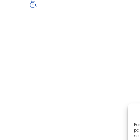
Par
par
de