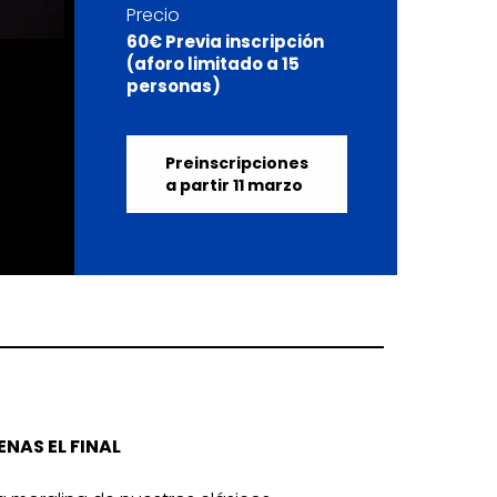
Precio
60€ Previa inscripción
(aforo limitado a 15
personas)
Preinscripciones
a partir 11 marzo
AS EL FINAL