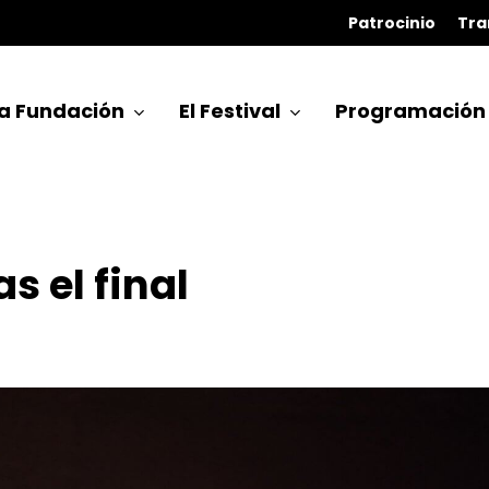
Patrocinio
Tra
a Fundación
El Festival
Programación
 el final