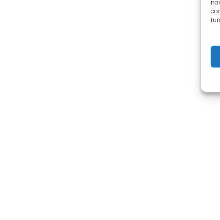
nav
con
fun