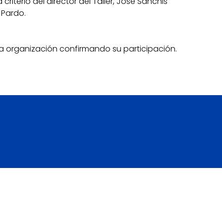
criterio del director del Taller, José Sanchis
e Pardo.
la organización confirmando su participación.