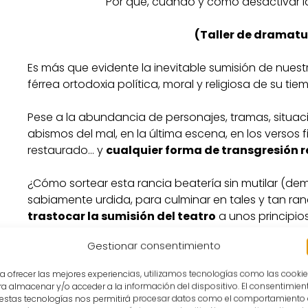
Por qué, cuándo y cómo desactivar la
(Taller de dramatu
Es más que evidente la inevitable sumisión de nuestr
férrea ortodoxia política, moral y religiosa de su tiem
Pese a la abundancia de personajes, tramas, situac
abismos del mal, en la última escena, en los versos fin
restaurado… y
cualquier forma de transgresión r
¿Cómo sortear esta rancia beatería sin mutilar (dem
sabiamente urdida, para culminar en tales y tan ran
trastocar la sumisión del teatro
a unos principio
preservando al máximo sus virtudes estéticas?
Gestionar consentimiento
El presente Taller de Dramaturgia Actoral,
partiendo 
a ofrecer las mejores experiencias, utilizamos tecnologías como las cooki
en realidad el umbral del regreso del público al
a almacenar y/o acceder a la información del dispositivo. El consentimien
intervenciones actorales y dramatúrgicas sobre las
 estas tecnologías nos permitirá procesar datos como el comportamiento