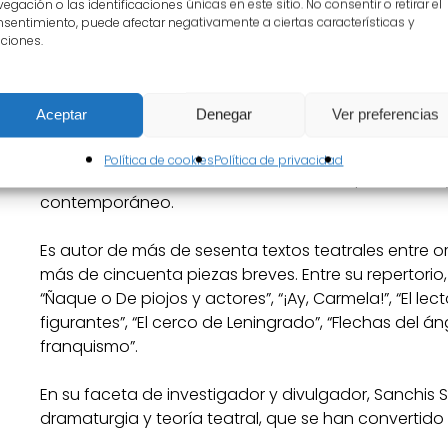
egación o las identificaciones únicas en este sitio. No consentir o retirar el
teatro áureo.
sentimiento, puede afectar negativamente a ciertas características y
ciones.
Los títulos de tales obras se comunicarán previamen
Bio José Sanchis Sinisterra
Aceptar
Denegar
Ver preferencias
Dramaturgo medular, inconformista insaciable, imp
Política de cookies
Política de privacidad
de maestros. Es uno de los autores más premiados 
contemporáneo.
Es autor de más de sesenta textos teatrales entre o
más de cincuenta piezas breves. Entre su reperto
“Ñaque o De piojos y actores”, “¡Ay, Carmela!”, “El lect
figurantes”, “El cerco de Leningrado”, “Flechas del áng
franquismo”.
En su faceta de investigador y divulgador, Sanchis S
dramaturgia y teoría teatral, que se han convertido 