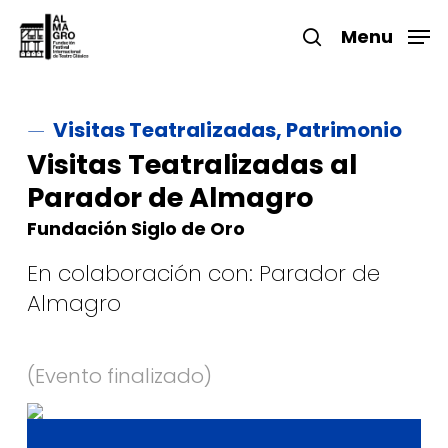
Skip
to
Menu
search
main
Close
content
Menu
Visitas Teatralizadas, Patrimonio
Visitas Teatralizadas al
Parador de Almagro
Fundación Siglo de Oro
En colaboración con: Parador de
Almagro