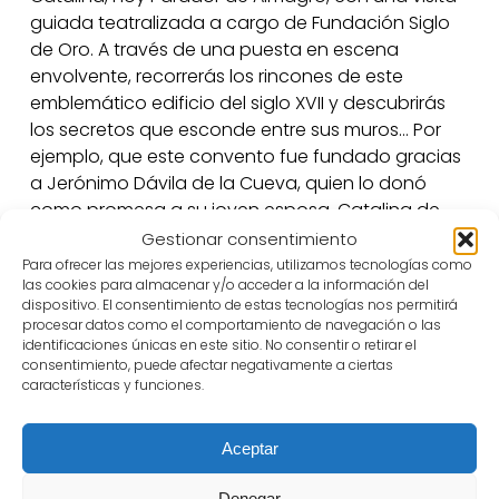
guiada teatralizada a cargo de Fundación Siglo
de Oro. A través de una puesta en escena
envolvente, recorrerás los rincones de este
emblemático edificio del siglo XVII y descubrirás
los secretos que esconde entre sus muros… Por
ejemplo, que este convento fue fundado gracias
a Jerónimo Dávila de la Cueva, quien lo donó
como promesa a su joven esposa, Catalina de
Sanabria. Su construcción en ladrillo, tapial, piedra
Gestionar consentimiento
y madera, rematada con alicatados de traza
Para ofrecer las mejores experiencias, utilizamos tecnologías como
las cookies para almacenar y/o acceder a la información del
mudéjar, le confiere una belleza singular que aún
dispositivo. El consentimiento de estas tecnologías nos permitirá
perdura.
procesar datos como el comportamiento de navegación o las
Durante la visita, podrás recorrer espacios como
identificaciones únicas en este sitio. No consentir o retirar el
consentimiento, puede afectar negativamente a ciertas
la sacristía, la sala capitular, la escalera y una
características y funciones.
pequeña bodega, además de admirar sus
características vigas azules y los azulejos de
decoración geométrica.
Aceptar
Juega con el tiempo y viaja al pasado: revive la
Denegar