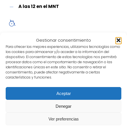
A las 12 en el MNT
Gestionar consentimiento
Para ofrecer las mejores experiencias, utilizamos tecnologías como
las cookies para almacenar y/o acceder a la información del
dispositivo. El consentimiento de estas tecnologías nos permitirá
procesar datos como el comportamiento de navegación o las
Es una visita teatralizada dirigida a las compañías
identificaciones únicas en este sitio. No consentir o retirar el
consentimiento, puede afectar negativamente a ciertas
participantes de la 46º Edición del Festival a la
características y funciones.
exposición permanente del Museo Nacional del
Teatro en la que el visitante va haciendo un
recorrido cronológico por la historia del teatro, y
Aceptar
serán sorprendidos por personajes que cobran
Denegar
vida.
Ver preferencias
Desde la invitación del “espíritu del Teatro” a