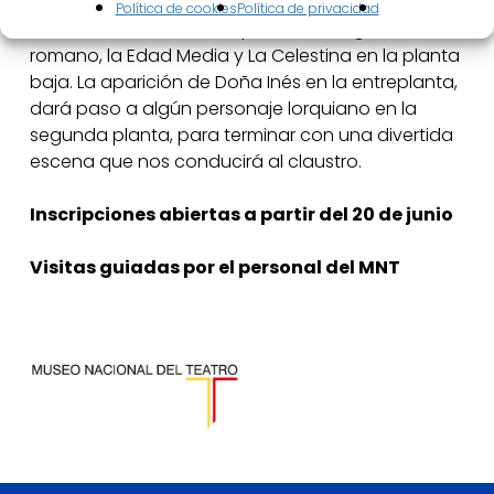
descubrir el museo, iremos recorriendo la historia
Política de cookies
Política de privacidad
del teatro comenzando por el teatro greco-
romano, la Edad Media y La Celestina en la planta
baja. La aparición de Doña Inés en la entreplanta,
dará paso a algún personaje lorquiano en la
segunda planta, para terminar con una divertida
escena que nos conducirá al claustro.
Inscripciones abiertas a partir del 20 de junio
Visitas guiadas por el personal del MNT