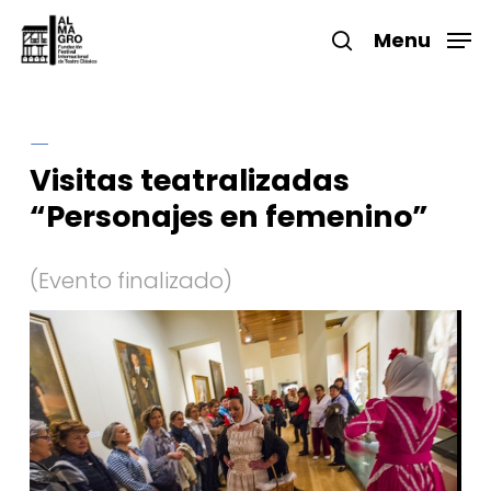
Skip
to
Menu
search
main
Close
content
Menu
Visitas teatralizadas
“Personajes en femenino”