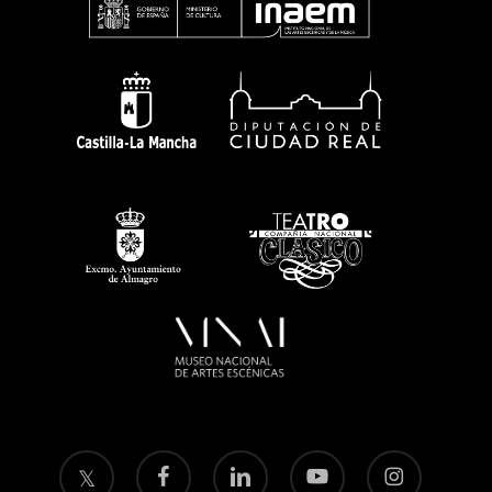
twitter
facebook
linkedin
youtube
instagram