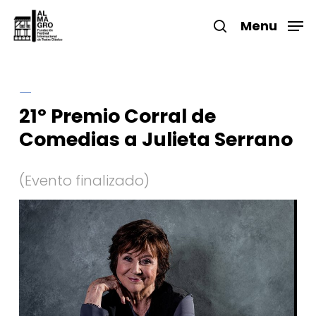
Skip
to
Menu
search
main
Close
content
Menu
21º Premio Corral de
Comedias a Julieta Serrano