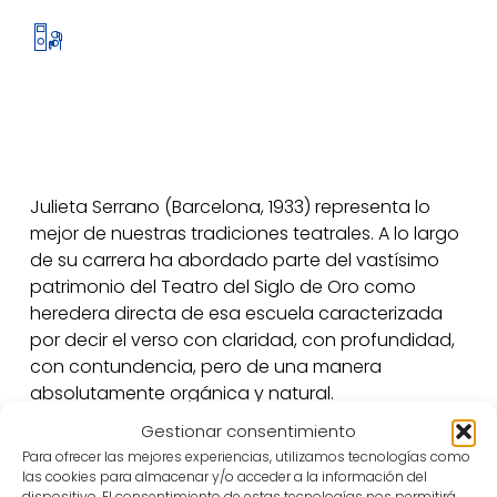
Julieta Serrano (Barcelona, 1933) representa lo
mejor de nuestras tradiciones teatrales. A lo largo
de su carrera ha abordado parte del vastísimo
patrimonio del Teatro del Siglo de Oro como
heredera directa de esa escuela caracterizada
por decir el verso con claridad, con profundidad,
con contundencia, pero de una manera
absolutamente orgánica y natural.
Gestionar consentimiento
Nace en el seno de una familia de actores.
Para ofrecer las mejores experiencias, utilizamos tecnologías como
Debido a ello, ya de muy joven empezó a
las cookies para almacenar y/o acceder a la información del
dispositivo. El consentimiento de estas tecnologías nos permitirá