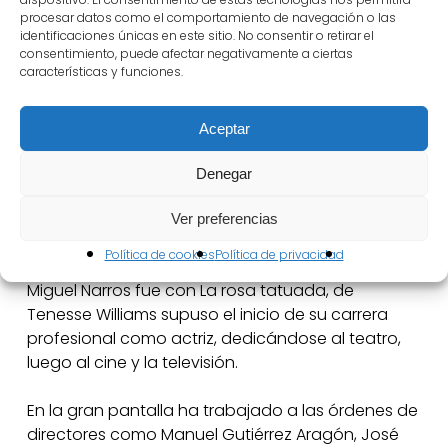
representar en diferentes compañías de
procesar datos como el comportamiento de navegación o las
aficionados, hasta que entró a formar parte de la
identificaciones únicas en este sitio. No consentir o retirar el
compañía de José Tamayo.
consentimiento, puede afectar negativamente a ciertas
características y funciones.
Nombre imprescindible del teatro, el cine y la
televisión, trabajó en distintos grupos amateurs,
Aceptar
hizo teatro infantil y participó en los llamados
Teatro de Cámara y Ensayo. En el año 1957 hizo
Denegar
una larga gira por España bajo la dirección de
José Luis Alonso.
Ver preferencias
Política de cookies
Política de privacidad
Su primer estreno en Madrid, bajo la dirección de
Miguel Narros fue con La rosa tatuada, de
Tenesse Williams supuso el inicio de su carrera
profesional como actriz, dedicándose al teatro,
luego al cine y la televisión.
En la gran pantalla ha trabajado a las órdenes de
directores como Manuel Gutiérrez Aragón, José