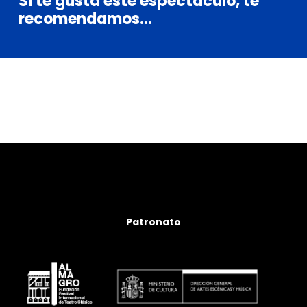
Si
te
gusta
este
espectáculo,
te
recomendamos...
Patronato