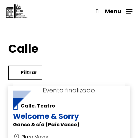
Skip
to
Menu
search
main
Close
content
Menu
Calle
Filtrar
Calle, Teatro
Welcome & Sorry
Ganso & cía (País Vasco)
Plaza Mayor