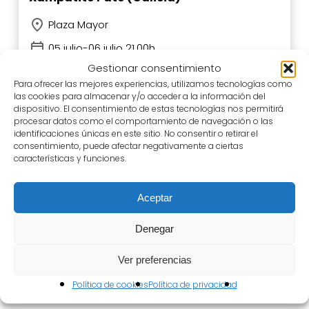
Plaza Mayor
05 julio-06 julio 21.00h
Gestionar consentimiento
Para ofrecer las mejores experiencias, utilizamos tecnologías como
las cookies para almacenar y/o acceder a la información del
dispositivo. El consentimiento de estas tecnologías nos permitirá
procesar datos como el comportamiento de navegación o las
identificaciones únicas en este sitio. No consentir o retirar el
consentimiento, puede afectar negativamente a ciertas
Calle, Circo
características y funciones.
Gran Sonata
Aceptar
Cía. Le Puant (Cataluña)
Plaza Mayor
Denegar
12 julio-13 julio 21.00h
Ver preferencias
Política de cookies
Política de privacidad